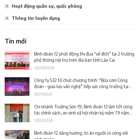
Hoạt động quân sự, quốc phòng
Thông tin tuyển dụng
Tin mới
Binh đoàn 12 phát động thi đua “về đích” tại 2 trường
phổ thông nội trú trên địa bàn tỉnh Lào Cai
02/08/2026
Công ty 532 tổ chức chương trình: “Bữa cơm Công
đoàn – giao lưu văn nghệ” tiếp sức công trường tại dự
án Trường phổ thông nội trú liên cấp La Êê (TP. Đà
31/07/2026
Nẵng)
Chi nhánh Trường Sơn 19, Binh đoàn 12 làm tốt công
tác chính sách, an sinh xã hội nhân kỷ niệm 79 năm
Ngày Thương binh – Liệt sĩ
27/07/2026
Binh đoàn 12 dâng hương, tri ân người có công với