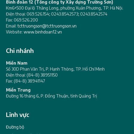
Binh đoàn 12 (Tổng công ty Xây dựng Trường Sơn)
Km6+500 Đại lộ Thăng Long, phường Xuân Phương, TP. Hà Nội.
Điện thoại: 069.526.154; 0243.8542573; 0243.8542574
Fax: 069.526.200
Email:
tcttruongson@tcttruongson.vn
Website:
www.binhdoan12.vn
Chi nhánh
Miền Nam
Số 30D Phan Văn Trị, P. Hạnh Thông, TP. Hồ Chí Minh
Điện thoại: (84-8) 38951150
Fax: (84-8) 38941147
Miền Trung
Đường 16 tháng 6, P. Đồng Thuận, tỉnh Quảng Trị
Lĩnh vực
Đường bộ