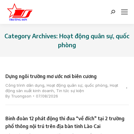
Search:
Category Archives:
Hoạt động quân sự, quốc
phòng
You are here:
Dựng ngôi trường mơ ước nơi biên cương
Công trình dân dụng
,
Hoạt động quân sự, quốc phòng
,
Hoạt
động sản xuất kinh doanh
,
Tin tức sự kiện
By
Truongson
07/08/2026
Binh đoàn 12 phát động thi đua “về đích” tại 2 trường
phổ thông nội trú trên địa bàn tỉnh Lào Cai