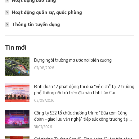
Hoạt động bảo tàng
Hoạt động quân sự, quốc phòng
Thông tin tuyển dụng
Tin mới
Dựng ngôi trường mơ ước nơi biên cương
07/08/2026
Binh đoàn 12 phát động thi đua “về đích” tại 2 trường
phổ thông nội trú trên địa bàn tỉnh Lào Cai
02/08/2026
Công ty 532 tổ chức chương trình: “Bữa cơm Công
đoàn – giao lưu văn nghệ” tiếp sức công trường tại dự
án Trường phổ thông nội trú liên cấp La Êê (TP. Đà
31/07/2026
Nẵng)