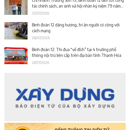
Chi nhánh Trường Sơn 19, Binh đoàn 12 làm tốt công
tác chính sách, an sinh xã hội nhân kỷ niệm 79 năm
Ngày Thương binh – Liệt sĩ
27/07/2026
Binh đoàn 12 dâng hương, tri ân người có công với
cách mạng
26/07/2026
Binh đoàn 12: Thi đua “về đích” tại 4 trường phổ
thông nội trú liên cấp trên địa bàn tỉnh Thanh Hóa
23/07/2026