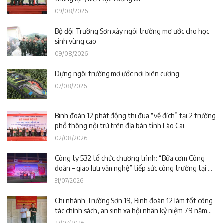
09/08/2026
Bộ đội Trường Sơn xây ngôi trường mơ ước cho học
sinh vùng cao
09/08/2026
Dựng ngôi trường mơ ước nơi biên cương
07/08/2026
Binh đoàn 12 phát động thi đua “về đích” tại 2 trường
phổ thông nội trú trên địa bàn tỉnh Lào Cai
02/08/2026
Công ty 532 tổ chức chương trình: “Bữa cơm Công
đoàn – giao lưu văn nghệ” tiếp sức công trường tại dự
án Trường phổ thông nội trú liên cấp La Êê (TP. Đà
31/07/2026
Nẵng)
Chi nhánh Trường Sơn 19, Binh đoàn 12 làm tốt công
tác chính sách, an sinh xã hội nhân kỷ niệm 79 năm
Ngày Thương binh – Liệt sĩ
27/07/2026