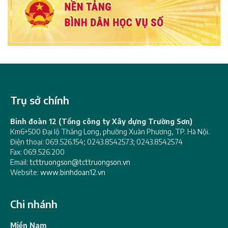
Trụ sở chính
Binh đoàn 12 (Tổng công ty Xây dựng Trường Sơn)
Km6+500 Đại lộ Thăng Long, phường Xuân Phương, TP. Hà Nội.
Điện thoại: 069.526.154; 0243.8542573; 0243.8542574
Fax: 069.526.200
Email:
tcttruongson@tcttruongson.vn
Website:
www.binhdoan12.vn
Chi nhánh
Miền Nam