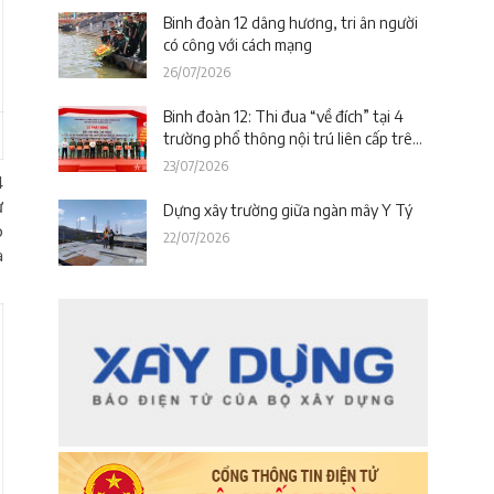
Binh đoàn 12 dâng hương, tri ân người
có công với cách mạng
26/07/2026
Binh đoàn 12: Thi đua “về đích” tại 4
trường phổ thông nội trú liên cấp trên
địa bàn tỉnh Thanh Hóa
23/07/2026
4
ử
Dựng xây trường giữa ngàn mây Y Tý
p
22/07/2026
a