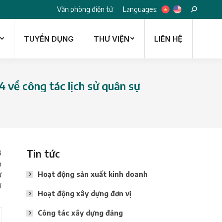
Languages:
Văn phòng điện tử
Search:
TUYỂN DỤNG
THƯ VIỆN
LIÊN HỆ
TUYỂN DỤNG
THƯ VIỆN
LIÊN HỆ
4 về công tác lịch sử quân sự
Tin tức
6
m
ư
Hoạt động sản xuất kinh doanh
í
Hoạt động xây dựng đơn vị
Công tác xây dựng đảng