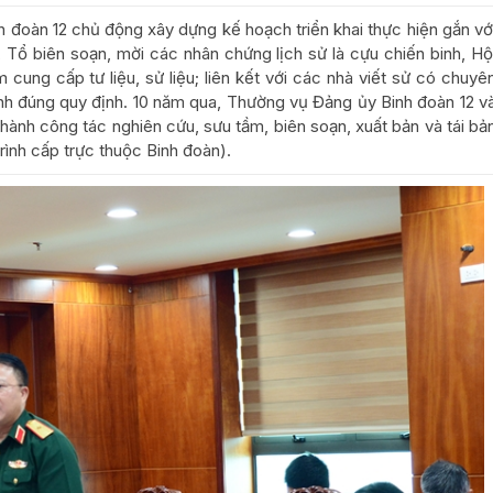
nh đoàn 12 chủ động xây dựng kế hoạch triển khai thực hiện gắn vớ
 Tổ biên soạn, mời các nhân chứng lịch sử là cựu chiến binh, Hộ
ung cấp tư liệu, sử liệu; liên kết với các nhà viết sử có chuyê
ình đúng quy định. 10 năm qua, Thường vụ Đảng ủy Binh đoàn 12 v
thành công tác nghiên cứu, sưu tầm, biên soạn, xuất bản và tái bả
trình cấp trực thuộc Binh đoàn).