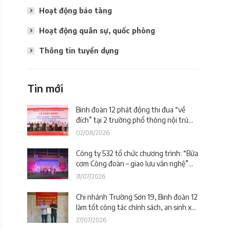
Hoạt động bảo tàng
Hoạt động quân sự, quốc phòng
Thông tin tuyển dụng
Tin mới
Binh đoàn 12 phát động thi đua “về
đích” tại 2 trường phổ thông nội trú
trên địa bàn tỉnh Lào Cai
02/08/2026
Công ty 532 tổ chức chương trình: “Bữa
cơm Công đoàn – giao lưu văn nghệ”
tiếp sức công trường tại dự án Trường
31/07/2026
phổ thông nội trú liên cấp La Êê (TP.
Đà Nẵng)
Chi nhánh Trường Sơn 19, Binh đoàn 12
làm tốt công tác chính sách, an sinh xã
hội nhân kỷ niệm 79 năm Ngày Thương
27/07/2026
binh – Liệt sĩ