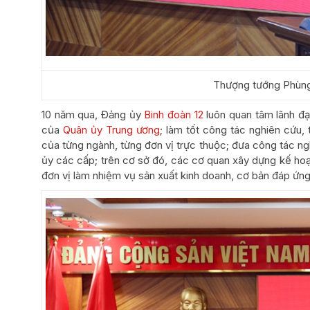
Thượng tướng Phùng S
10 năm qua, Đảng ủy
Binh đoàn 12
luôn quan tâm lãnh đạ
của
Quân ủy Trung ương
; làm tốt công tác nghiên cứu, 
của từng ngành, từng đơn vị trực thuộc; đưa công tác ng
ủy các cấp; trên cơ sở đó, các cơ quan xây dựng kế hoạc
đơn vị làm nhiệm vụ sản xuất kinh doanh, cơ bản đáp ứng