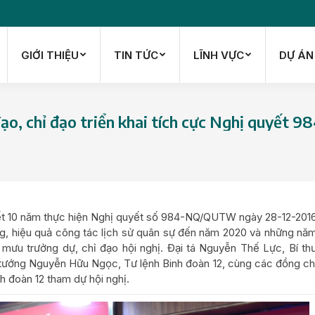
GIỚI THIỆU
TIN TỨC
LĨNH VỰC
DỰ ÁN
GIỚI THIỆU
TIN TỨC
LĨNH VỰC
DỰ ÁN
o, chỉ đạo triển khai tích cực Nghị quyết 98
 kết 10 năm thực hiện Nghị quyết số 984-NQ/QUTW ngày 28-12-201
g, hiệu quả công tác lịch sử quân sự đến năm 2020 và những nă
mưu trưởng dự, chỉ đạo hội nghị. Đại tá Nguyễn Thế Lực, Bí th
u tướng Nguyễn Hữu Ngọc, Tư lệnh Binh đoàn 12, cùng các đồng ch
h đoàn 12 tham dự hội nghị.