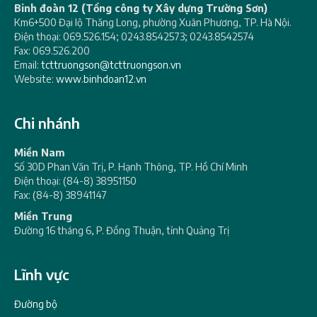
Binh đoàn 12 (Tổng công ty Xây dựng Trường Sơn)
Km6+500 Đại lộ Thăng Long, phường Xuân Phương, TP. Hà Nội.
Điện thoại: 069.526.154; 0243.8542573; 0243.8542574
Fax: 069.526.200
Email:
tcttruongson@tcttruongson.vn
Website:
www.binhdoan12.vn
Chi nhánh
Miền Nam
Số 30D Phan Văn Trị, P. Hạnh Thông, TP. Hồ Chí Minh
Điện thoại: (84-8) 38951150
Fax: (84-8) 38941147
Miền Trung
Đường 16 tháng 6, P. Đồng Thuận, tỉnh Quảng Trị
Lĩnh vực
Đường bộ