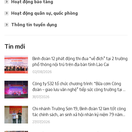
Hoạt động bảo tàng
Hoạt động quân sự, quốc phòng
Thông tin tuyển dụng
Tin mới
Binh đoàn 12 phát động thi đua “về đích” tại 2 trường
phổ thông nội trú trên địa bàn tỉnh Lào Cai
02/08/2026
Công ty 532 tổ chức chương trình: “Bữa cơm Công
đoàn – giao lưu văn nghệ” tiếp sức công trường tại dự
án Trường phổ thông nội trú liên cấp La Êê (TP. Đà
31/07/2026
Nẵng)
Chi nhánh Trường Sơn 19, Binh đoàn 12 làm tốt công
tác chính sách, an sinh xã hội nhân kỷ niệm 79 năm
Ngày Thương binh – Liệt sĩ
27/07/2026