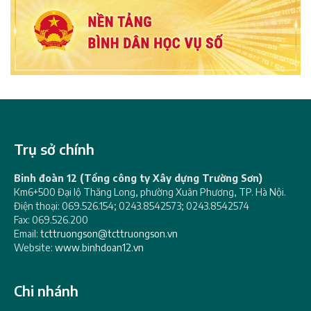
Trụ sở chính
Binh đoàn 12 (Tổng công ty Xây dựng Trường Sơn)
Km6+500 Đại lộ Thăng Long, phường Xuân Phương, TP. Hà Nội.
Điện thoại: 069.526.154; 0243.8542573; 0243.8542574
Fax: 069.526.200
Email:
tcttruongson@tcttruongson.vn
Website:
www.binhdoan12.vn
Chi nhánh