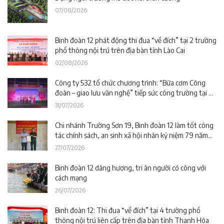
07/08/2026
Binh đoàn 12 phát động thi đua “về đích” tại 2 trường
phổ thông nội trú trên địa bàn tỉnh Lào Cai
02/08/2026
Công ty 532 tổ chức chương trình: “Bữa cơm Công
đoàn – giao lưu văn nghệ” tiếp sức công trường tại dự
án Trường phổ thông nội trú liên cấp La Êê (TP. Đà
31/07/2026
Nẵng)
Chi nhánh Trường Sơn 19, Binh đoàn 12 làm tốt công
tác chính sách, an sinh xã hội nhân kỷ niệm 79 năm
Ngày Thương binh – Liệt sĩ
27/07/2026
Binh đoàn 12 dâng hương, tri ân người có công với
cách mạng
26/07/2026
Binh đoàn 12: Thi đua “về đích” tại 4 trường phổ
thông nội trú liên cấp trên địa bàn tỉnh Thanh Hóa