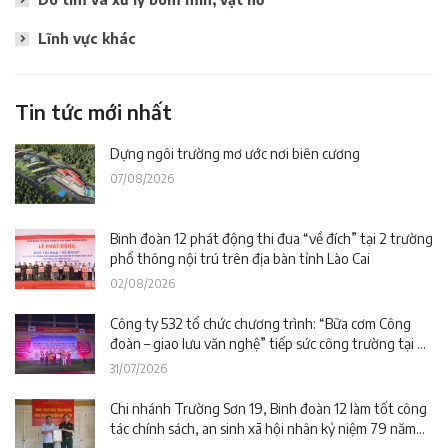
Lĩnh vực khác
Tin tức mới nhất
Dựng ngôi trường mơ ước nơi biên cương
07/08/2026
Binh đoàn 12 phát động thi đua “về đích” tại 2 trường
phổ thông nội trú trên địa bàn tỉnh Lào Cai
02/08/2026
Công ty 532 tổ chức chương trình: “Bữa cơm Công
đoàn – giao lưu văn nghệ” tiếp sức công trường tại dự
án Trường phổ thông nội trú liên cấp La Êê (TP. Đà
31/07/2026
Nẵng)
Chi nhánh Trường Sơn 19, Binh đoàn 12 làm tốt công
tác chính sách, an sinh xã hội nhân kỷ niệm 79 năm