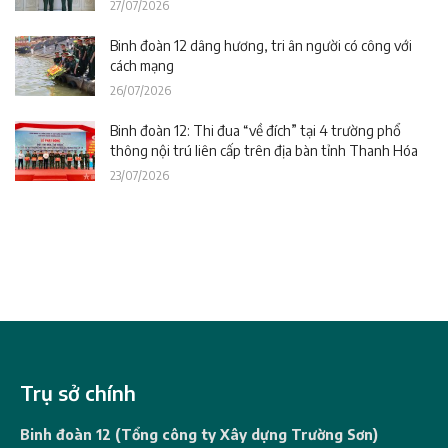
Ngày Thương binh – Liệt sĩ
27/07/2026
Binh đoàn 12 dâng hương, tri ân người có công với
cách mạng
26/07/2026
Binh đoàn 12: Thi đua “về đích” tại 4 trường phổ
thông nội trú liên cấp trên địa bàn tỉnh Thanh Hóa
23/07/2026
Trụ sở chính
Binh đoàn 12 (Tổng công ty Xây dựng Trường Sơn)