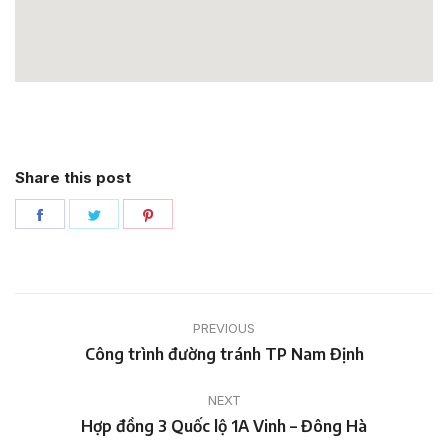
Share this post
Share
Share
Share
on
on
on
Facebook
Twitter
Pinterest
Project
PREVIOUS
navigation
Previous
Công trình đường tránh TP Nam Định
project:
NEXT
Next
Hợp đồng 3 Quốc lộ 1A Vinh – Đông Hà
project: