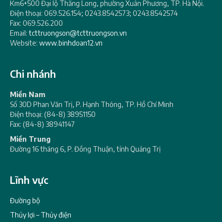
Km6+500 Đại lộ Thăng Long, phường Xuân Phương, TP. Hà Nội.
Điện thoại: 069.526.154; 0243.8542573; 0243.8542574
Fax: 069.526.200
Email:
tcttruongson@tcttruongson.vn
Website:
www.binhdoan12.vn
Chi nhánh
Miền Nam
Số 30D Phan Văn Trị, P. Hạnh Thông, TP. Hồ Chí Minh
Điện thoại: (84-8) 38951150
Fax: (84-8) 38941147
Miền Trung
Đường 16 tháng 6, P. Đồng Thuận, tỉnh Quảng Trị
Lĩnh vực
Đường bộ
Thủy lợi – Thủy điện