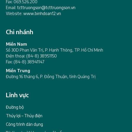
Fax: 069.526.200
Email:
tcttruongson@tcttruongson.vn
Website:
www.binhdoan12.vn
Chi nhánh
Miền Nam
Số 30D Phan Văn Trị, P. Hạnh Thông, TP. Hồ Chí Minh
Điện thoại: (84-8) 38951150
Fax: (84-8) 38941147
Miền Trung
Đường 16 tháng 6, P. Đồng Thuận, tỉnh Quảng Trị
Lĩnh vực
Đường bộ
Thủy lợi – Thủy điện
Công trình dân dụng