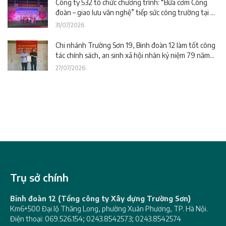
Công ty 532 tổ chức chương trình: “Bữa cơm Công
đoàn – giao lưu văn nghệ” tiếp sức công trường tại dự
án Trường phổ thông nội trú liên cấp La Êê (TP. Đà
31/07/2026
Nẵng)
Chi nhánh Trường Sơn 19, Binh đoàn 12 làm tốt công
tác chính sách, an sinh xã hội nhân kỷ niệm 79 năm
Ngày Thương binh – Liệt sĩ
27/07/2026
Trụ sở chính
Binh đoàn 12 (Tổng công ty Xây dựng Trường Sơn)
Km6+500 Đại lộ Thăng Long, phường Xuân Phương, TP. Hà Nội.
Điện thoại: 069.526.154; 0243.8542573; 0243.8542574