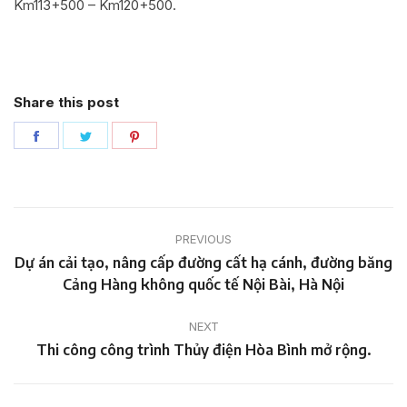
Km113+500 – Km120+500.
Share this post
Share
Share
Share
on
on
on
Facebook
Twitter
Pinterest
Project
PREVIOUS
navigation
Dự án cải tạo, nâng cấp đường cất hạ cánh, đường băng
Previous
Cảng Hàng không quốc tế Nội Bài, Hà Nội
project:
NEXT
Next
Thi công công trình Thủy điện Hòa Bình mở rộng.
project: