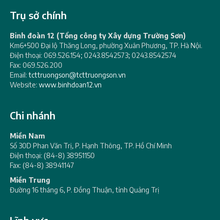
Trụ sở chính
Binh đoàn 12 (Tổng công ty Xây dựng Trường Sơn)
Km6+500 Đại lộ Thăng Long, phường Xuân Phương, TP. Hà Nội.
Điện thoại: 069.526.154; 0243.8542573; 0243.8542574
Fax: 069.526.200
Email:
tcttruongson@tcttruongson.vn
Website:
www.binhdoan12.vn
Chi nhánh
Miền Nam
Số 30D Phan Văn Trị, P. Hạnh Thông, TP. Hồ Chí Minh
Điện thoại: (84-8) 38951150
Fax: (84-8) 38941147
Miền Trung
Đường 16 tháng 6, P. Đồng Thuận, tỉnh Quảng Trị