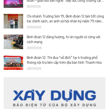
đoàn – giao lưu văn nghệ” tiếp sức công trường tại dự
án Trường phổ thông nội trú liên cấp La Êê (TP. Đà
31/07/2026
Nẵng)
Chi nhánh Trường Sơn 19, Binh đoàn 12 làm tốt công
tác chính sách, an sinh xã hội nhân kỷ niệm 79 năm
Ngày Thương binh – Liệt sĩ
27/07/2026
Binh đoàn 12 dâng hương, tri ân người có công với
cách mạng
26/07/2026
Binh đoàn 12: Thi đua “về đích” tại 4 trường phổ
thông nội trú liên cấp trên địa bàn tỉnh Thanh Hóa
23/07/2026