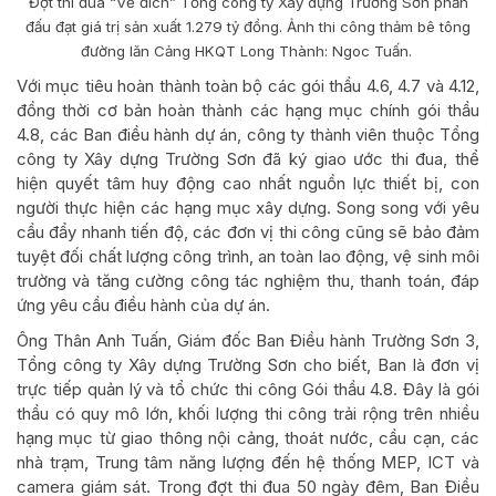
Đợt thi đua “Về đích” Tổng công ty Xây dựng Trường Sơn phấn
đấu đạt giá trị sản xuất 1.279 tỷ đồng. Ảnh thi công thảm bê tông
đường lăn Cảng HKQT Long Thành: Ngoc Tuấn.
Với mục tiêu hoàn thành toàn bộ các gói thầu 4.6, 4.7 và 4.12,
đồng thời cơ bản hoàn thành các hạng mục chính gói thầu
4.8, các Ban điều hành dự án, công ty thành viên thuộc Tổng
công ty Xây dựng Trường Sơn đã ký giao ước thi đua, thể
hiện quyết tâm huy động cao nhất nguồn lực thiết bị, con
người thực hiện các hạng mục xây dựng. Song song với yêu
cầu đẩy nhanh tiến độ, các đơn vị thi công cũng sẽ bảo đảm
tuyệt đối chất lượng công trình, an toàn lao động, vệ sinh môi
trường và tăng cường công tác nghiệm thu, thanh toán, đáp
ứng yêu cầu điều hành của dự án.
Ông Thân Anh Tuấn, Giám đốc Ban Điều hành Trường Sơn 3,
Tổng công ty Xây dựng Trường Sơn cho biết, Ban là đơn vị
trực tiếp quản lý và tổ chức thi công Gói thầu 4.8. Đây là gói
thầu có quy mô lớn, khối lượng thi công trải rộng trên nhiều
hạng mục từ giao thông nội cảng, thoát nước, cầu cạn, các
nhà trạm, Trung tâm năng lượng đến hệ thống MEP, ICT và
camera giám sát. Trong đợt thi đua 50 ngày đêm, Ban Điều