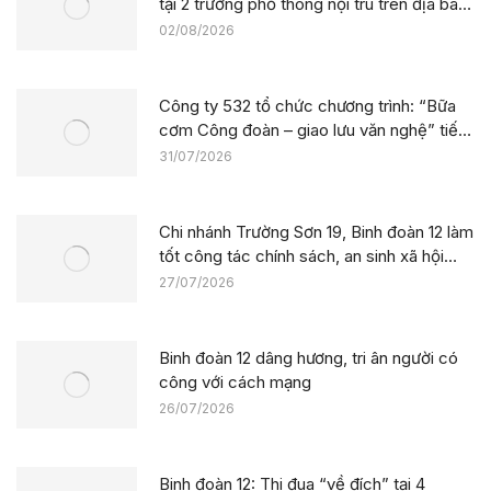
tại 2 trường phổ thông nội trú trên địa bàn
tỉnh Lào Cai
02/08/2026
Công ty 532 tổ chức chương trình: “Bữa
cơm Công đoàn – giao lưu văn nghệ” tiếp
sức công trường tại dự án Trường phổ
31/07/2026
thông nội trú liên cấp La Êê (TP. Đà Nẵng)
Chi nhánh Trường Sơn 19, Binh đoàn 12 làm
tốt công tác chính sách, an sinh xã hội
nhân kỷ niệm 79 năm Ngày Thương binh –
27/07/2026
Liệt sĩ
Binh đoàn 12 dâng hương, tri ân người có
công với cách mạng
26/07/2026
Binh đoàn 12: Thi đua “về đích” tại 4