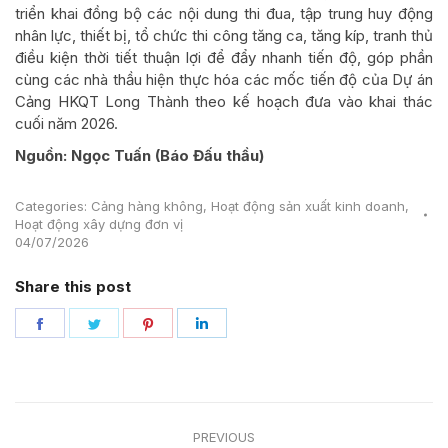
triển khai đồng bộ các nội dung thi đua, tập trung huy động
nhân lực, thiết bị, tổ chức thi công tăng ca, tăng kíp, tranh thủ
điều kiện thời tiết thuận lợi để đẩy nhanh tiến độ, góp phần
cùng các nhà thầu hiện thực hóa các mốc tiến độ của Dự án
Cảng HKQT Long Thành theo kế hoạch đưa vào khai thác
cuối năm 2026.
Nguồn: Ngọc Tuấn (Báo Đấu thầu)
Categories:
Cảng hàng không
,
Hoạt động sản xuất kinh doanh
,
Hoạt động xây dựng đơn vị
04/07/2026
Share this post
Share
Share
Share
Share
on
on
on
on
Facebook
Twitter
Pinterest
LinkedIn
Post
PREVIOUS