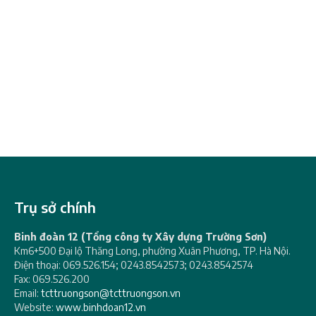
Trụ sở chính
Binh đoàn 12 (Tổng công ty Xây dựng Trường Sơn)
Km6+500 Đại lộ Thăng Long, phường Xuân Phương, TP. Hà Nội.
Điện thoại: 069.526.154; 0243.8542573; 0243.8542574
Fax: 069.526.200
Email:
tcttruongson@tcttruongson.vn
Website:
www.binhdoan12.vn