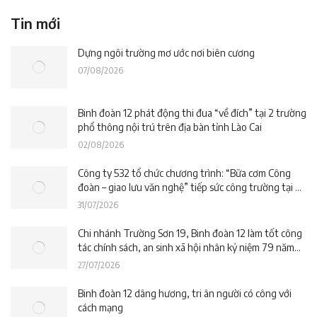
Tin mới
Dựng ngôi trường mơ ước nơi biên cương
07/08/2026
Binh đoàn 12 phát động thi đua “về đích” tại 2 trường
phổ thông nội trú trên địa bàn tỉnh Lào Cai
02/08/2026
Công ty 532 tổ chức chương trình: “Bữa cơm Công
đoàn – giao lưu văn nghệ” tiếp sức công trường tại dự
án Trường phổ thông nội trú liên cấp La Êê (TP. Đà
31/07/2026
Nẵng)
Chi nhánh Trường Sơn 19, Binh đoàn 12 làm tốt công
tác chính sách, an sinh xã hội nhân kỷ niệm 79 năm
Ngày Thương binh – Liệt sĩ
27/07/2026
Binh đoàn 12 dâng hương, tri ân người có công với
cách mạng