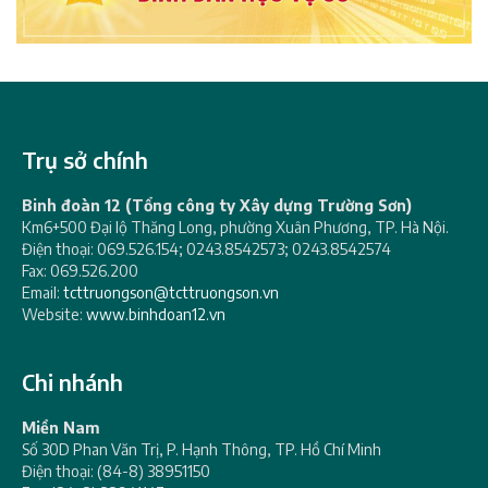
Trụ sở chính
Binh đoàn 12 (Tổng công ty Xây dựng Trường Sơn)
Km6+500 Đại lộ Thăng Long, phường Xuân Phương, TP. Hà Nội.
Điện thoại: 069.526.154; 0243.8542573; 0243.8542574
Fax: 069.526.200
Email:
tcttruongson@tcttruongson.vn
Website:
www.binhdoan12.vn
Chi nhánh
Miền Nam
Số 30D Phan Văn Trị, P. Hạnh Thông, TP. Hồ Chí Minh
Điện thoại: (84-8) 38951150