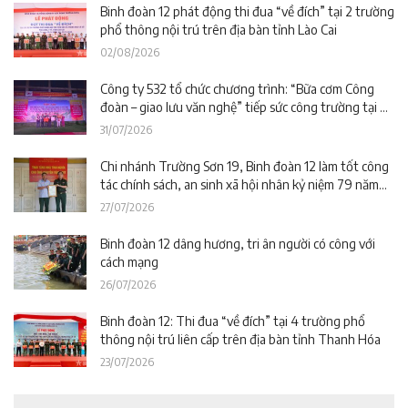
Binh đoàn 12 phát động thi đua “về đích” tại 2 trường
phổ thông nội trú trên địa bàn tỉnh Lào Cai
02/08/2026
Công ty 532 tổ chức chương trình: “Bữa cơm Công
đoàn – giao lưu văn nghệ” tiếp sức công trường tại dự
án Trường phổ thông nội trú liên cấp La Êê (TP. Đà
31/07/2026
Nẵng)
Chi nhánh Trường Sơn 19, Binh đoàn 12 làm tốt công
tác chính sách, an sinh xã hội nhân kỷ niệm 79 năm
Ngày Thương binh – Liệt sĩ
27/07/2026
Binh đoàn 12 dâng hương, tri ân người có công với
cách mạng
26/07/2026
Binh đoàn 12: Thi đua “về đích” tại 4 trường phổ
thông nội trú liên cấp trên địa bàn tỉnh Thanh Hóa
23/07/2026