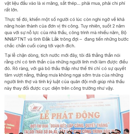
vật liệu đầu vào là xi măng, sắt thép… phải mua, phải chi phí
rất lớn.
Thực tế đó, khiến một số người có lúc còn nghi ngờ về khả
năng hoàn thành của đơn vị thi công. Tuy nhiên, suốt 2 năm
qua với sự nỗ lực của nhà thầu, công trình mà nhiều năm, Bộ
NN&PTNT và tỉnh Đắk Lắk trông đợi – đang tiến những bước
chắc chắn cuối cùng tới vạch đích.
Tại lễ chặn dòng, tích nước mới đây, tôi đã thẳng thắn nói
rằng chỉ có tinh thần của những người lính mới làm được điều
đó. Rõ ràng, với giá bỏ thầu thấp như thế thì chỉ có sự quyết
tâm vượt nắng, thắng mưa không ngại sớm trưa của những
người lính thợ và tính kỷ luật của quân đội mới giúp nhà thầu
này thay đổi được cục diện trên công trường như vậy.