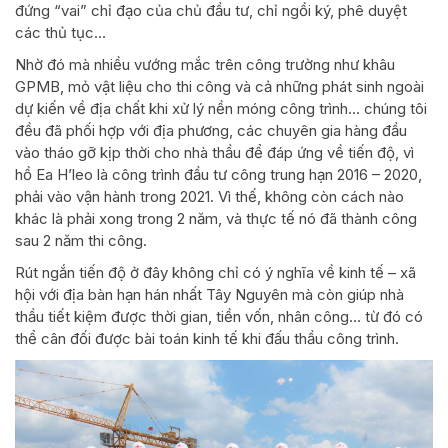
đứng “vai” chỉ đạo của chủ đầu tư, chỉ ngồi ký, phê duyệt
các thủ tục…
Nhờ đó mà nhiều vướng mắc trên công trường như khâu
GPMB, mỏ vật liệu cho thi công và cả những phát sinh ngoài
dự kiến về địa chất khi xử lý nền móng công trình… chúng tôi
đều đã phối hợp với địa phương, các chuyên gia hàng đầu
vào tháo gỡ kịp thời cho nhà thầu để đáp ứng về tiến độ, vì
hồ Ea H’leo là công trình đầu tư công trung hạn 2016 – 2020,
phải vào vận hành trong 2021. Vì thế, không còn cách nào
khác là phải xong trong 2 năm, và thực tế nó đã thành công
sau 2 năm thi công.
Rút ngắn tiến độ ở đây không chỉ có ý nghĩa về kinh tế – xã
hội với địa bàn hạn hán nhất Tây Nguyên mà còn giúp nhà
thầu tiết kiệm được thời gian, tiền vốn, nhân công… từ đó có
thể cân đối được bài toán kinh tế khi đấu thầu công trình.