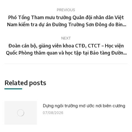
Post
PREVIOUS
navigation
Phó Tổng Tham mưu trưởng Quân đội nhân dân Việt
Previous
Nam kiểm tra dự án Đường Trường Sơn Đông do Binh
post:
đoàn 12 tham gia thi công
NEXT
Đoàn cán bộ, giảng viên khoa CTĐ, CTCT – Học viện
Next
Quốc Phòng thăm quan và học tập tại Bảo tàng Đường
post:
Hồ Chí Minh – Binh đoàn 12.
Related posts
Dựng ngôi trường mơ ước nơi biên cương
07/08/2026