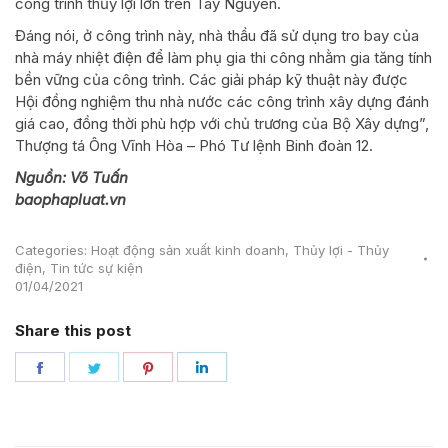
công trình thủy lợi lớn trên Tây Nguyên.
Đáng nói, ở công trình này, nhà thầu đã sử dụng tro bay của
nhà máy nhiệt điện để làm phụ gia thi công nhằm gia tăng tính
bền vững của công trình. Các giải pháp kỹ thuật này được
Hội đồng nghiệm thu nhà nước các công trình xây dựng đánh
giá cao, đồng thời phù hợp với chủ trương của Bộ Xây dựng”,
Thượng tá Ông Vĩnh Hòa – Phó Tư lệnh Binh đoàn 12.
Nguồn: Võ Tuấn
baophapluat.vn
Categories:
Hoạt động sản xuất kinh doanh
,
Thủy lợi - Thủy
điện
,
Tin tức sự kiện
01/04/2021
Share this post
Share
Share
Share
Share
on
on
on
on
Facebook
Twitter
Pinterest
LinkedIn