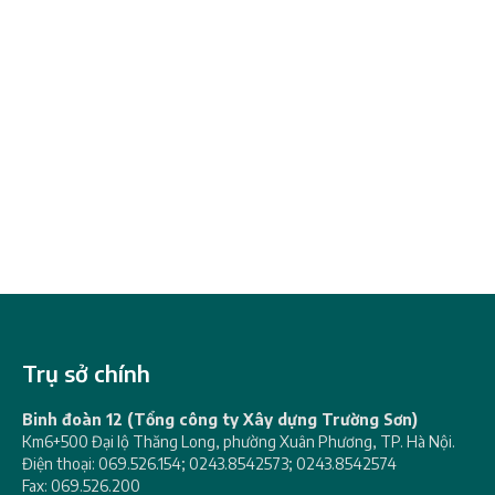
Trụ sở chính
Binh đoàn 12 (Tổng công ty Xây dựng Trường Sơn)
Km6+500 Đại lộ Thăng Long, phường Xuân Phương, TP. Hà Nội.
Điện thoại: 069.526.154; 0243.8542573; 0243.8542574
Fax: 069.526.200