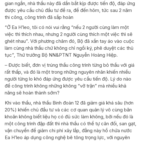
gian ngắn, nhà thầu này đã dần bắt kịp được tiến độ, đáp ứng
được yêu cầu chủ đầu tư đề ra, để đến hôm, tức sau 2 năm
thi công, công trình đã sắp hoàn
“Ở Ea H’leo, tôi có nói vui rằng “nếu 2 người cùng làm một
việc thì thích nhau, nhưng 2 người cùng thích một việc thì sẽ
ghét nhau”. Với phương châm đó, Bộ đã xắn tay áo vào cuộc
làm cùng nhà thầu chứ không chỉ ngồi ký, phê duyệt các thủ
tục”, Thứ trưởng Bộ NN&PTNT Nguyễn Hoàng Hiệp.
– Được biết, đơn vị trúng thầu công trình từng bỏ thầu với giá
rất thấp, và đó là một trong những nguyên nhân khiến nhiều
người từng lo khó đáp ứng được yêu cầu tiến độ. Lý do nào
để công trình không những không “vỡ trận” mà nhiều khả
năng sẽ hoàn thành sớm?
Khi vào thầu, nhà thầu Binh đoàn 12 đã giảm giá khá sâu (hơn
20%) khiến chủ đầu tư và các cơ quan quản lý vô cùng băn
khoăn không biết liệu họ có đủ sức làm không, bởi nếu đó là
một công trình đập đất thì nhà thầu có thể tự cân đối, san gạt,
vận chuyển để giảm chi phí xây lắp, đằng này hồ chứa nước
Ea H’leo áp dụng công nghệ bê tông trọng lực, với nguyên