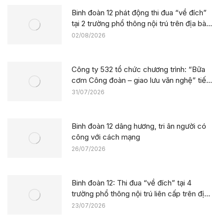
Binh đoàn 12 phát động thi đua “về đích”
tại 2 trường phổ thông nội trú trên địa bàn
tỉnh Lào Cai
02/08/2026
Công ty 532 tổ chức chương trình: “Bữa
cơm Công đoàn – giao lưu văn nghệ” tiếp
sức công trường tại dự án Trường phổ
31/07/2026
thông nội trú liên cấp La Êê (TP. Đà Nẵng)
Binh đoàn 12 dâng hương, tri ân người có
công với cách mạng
26/07/2026
Binh đoàn 12: Thi đua “về đích” tại 4
trường phổ thông nội trú liên cấp trên địa
bàn tỉnh Thanh Hóa
23/07/2026