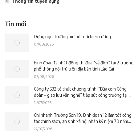
Thông tin tuyển dụng
Tin mới
Dựng ngôi trường mơ ước nơi biên cương
07/08/2026
Binh đoàn 12 phát động thi đua “về đích” tại 2 trường
phổ thông nội trú trên địa bàn tỉnh Lào Cai
02/08/2026
Công ty 532 tổ chức chương trình: “Bữa cơm Công
đoàn – giao lưu văn nghệ” tiếp sức công trường tại dự
án Trường phổ thông nội trú liên cấp La Êê (TP. Đà
31/07/2026
Nẵng)
Chi nhánh Trường Sơn 19, Binh đoàn 12 làm tốt công
tác chính sách, an sinh xã hội nhân kỷ niệm 79 năm
Ngày Thương binh – Liệt sĩ
27/07/2026