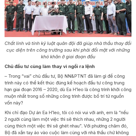
Chất lính và tính kỷ luật quân đội đã giúp nhà thầu thay đổi
cục diện trên công trường sau khi phải đổi mặt với những
khó khăn ở giai đoạn đầu
Chủ đầu tư cùng làm thay vì ngồi ra lệnh
– Trong “vai” chủ đầu tư, Bộ NN&PTNT đã làm gì để công
trình này có thể kết thúc đúng kế hoạch đầu tư công trung
hạn giai đoạn 2016 – 2020, dù Ea H’leo là công trình khởi công
muộn nhất trong số những công trình được bố trí từ nguồn
vốn này?
Khi chỉ đạo Dự án Ea H’leo, tôi có nói vui với anh, em là “nếu
2 người cùng làm một việc thì sẽ thích nhau, những 2 người
cùng thích một việc thì sẽ ghét nhau”. Với phương châm đó,
Bộ đã xắn tay áo vào cuộc làm cùng với nhà thầu chứ không