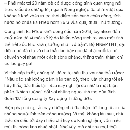
– Phải mất tới 20 năm để có được công trình quan trọng nói
trên. Điều đó chứng tỏ, ngành Nông nghiệp đã phải vượt qua
không ít khó khăn trước thời điểm tiến hành chặn dòng, tích
nước hồ chứa Ea H’leo hôm 26/3 vừa qua, thưa Thứ trưởng?
Công trình Ea H’leo khởi công đầu năm 2019, tuy nhiên đến
cuối năm đó vì một số lý do khiến công trình rơi vào một tình
thế hết sức khó khăn, tưởng như “vỡ trận”. Bộ NN&PTNT, đại
diện chủ đầu tư và nhà thầu lúc bấy giờ đã phải ngồi lại nói
chuyện với nhau một cách sòng phẳng, thẳng thắn, thậm chí
có lúc gay gắt.
Vì tính cấp thiết, chúng tôi đã ra tối hậu thư với nhà thầu rằng:
“Nếu các anh không đảm bảo tiến độ, theo luật chúng tôi sẽ
hủy thầu, đầu thầu lại”. Sau này nghĩ lại đó như là một biện
pháp “khích tướng” đối với những người lính thợ của Binh
đoàn 12/Tổng công ty Xây dựng Trường Sơn.
Biện pháp cứng rắn này dường như đã chạm tới lòng tự ái của
những người lính trên công trường. Vì thế, không lâu sau, nhà
thầu đã điều tới đây nhiều chỉ huy có kinh nghiệm, với nhiều
mũi thi công tinh nhuệ nhất. Nhờ vậy, mà chỉ sau một thời