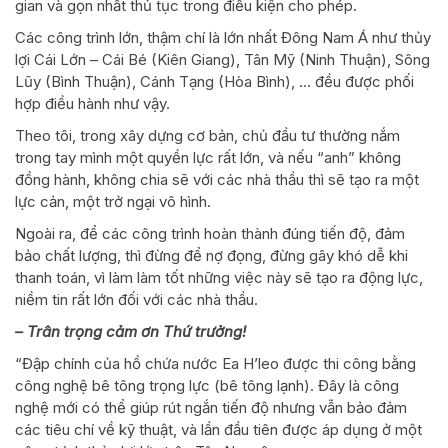
gian và gọn nhất thủ tục trong điều kiện cho phép.
Các công trình lớn, thậm chí là lớn nhất Đông Nam Á như thủy
lợi Cái Lớn – Cái Bé (Kiên Giang), Tân Mỹ (Ninh Thuận), Sông
Lũy (Bình Thuận), Cánh Tạng (Hòa Bình), … đều được phối
hợp điều hành như vậy.
Theo tôi, trong xây dựng cơ bản, chủ đầu tư thường nắm
trong tay mình một quyền lực rất lớn, và nếu “anh” không
đồng hành, không chia sẽ với các nhà thầu thì sẽ tạo ra một
lực cản, một trở ngại vô hình.
Ngoài ra, để các công trình hoàn thành đúng tiến độ, đảm
bảo chất lượng, thì đừng để nợ đọng, đừng gây khó dễ khi
thanh toán, vì làm làm tốt những việc này sẽ tạo ra động lực,
niềm tin rất lớn đối với các nhà thầu.
– Trân trọng cảm ơn Thứ trưởng!
“Đập chính của hồ chứa nước Ea H’leo được thi công bằng
công nghệ bê tông trọng lực (bê tông lạnh). Đây là công
nghệ mới có thể giúp rút ngắn tiến độ nhưng vẫn bảo đảm
các tiêu chí về kỹ thuật, và lần đầu tiên được áp dụng ở một