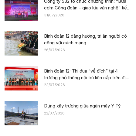
Công ty 532 tổ chức chương trình: “Bữa
cơm Công đoàn – giao lưu văn nghệ” tiếp
sức công trường tại dự án Trường phổ
31/07/2026
thông nội trú liên cấp La Êê (TP. Đà Nẵng)
Binh đoàn 12 dâng hương, tri ân người có
công với cách mạng
26/07/2026
Binh đoàn 12: Thi đua “về đích” tại 4
trường phổ thông nội trú liên cấp trên địa
bàn tỉnh Thanh Hóa
23/07/2026
Dựng xây trường giữa ngàn mây Y Tý
22/07/2026