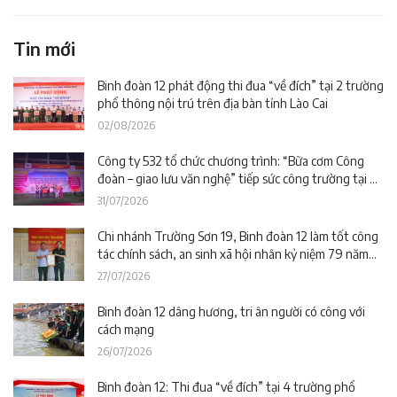
Tin mới
Binh đoàn 12 phát động thi đua “về đích” tại 2 trường
phổ thông nội trú trên địa bàn tỉnh Lào Cai
02/08/2026
Công ty 532 tổ chức chương trình: “Bữa cơm Công
đoàn – giao lưu văn nghệ” tiếp sức công trường tại dự
án Trường phổ thông nội trú liên cấp La Êê (TP. Đà
31/07/2026
Nẵng)
Chi nhánh Trường Sơn 19, Binh đoàn 12 làm tốt công
tác chính sách, an sinh xã hội nhân kỷ niệm 79 năm
Ngày Thương binh – Liệt sĩ
27/07/2026
Binh đoàn 12 dâng hương, tri ân người có công với
cách mạng
26/07/2026
Binh đoàn 12: Thi đua “về đích” tại 4 trường phổ