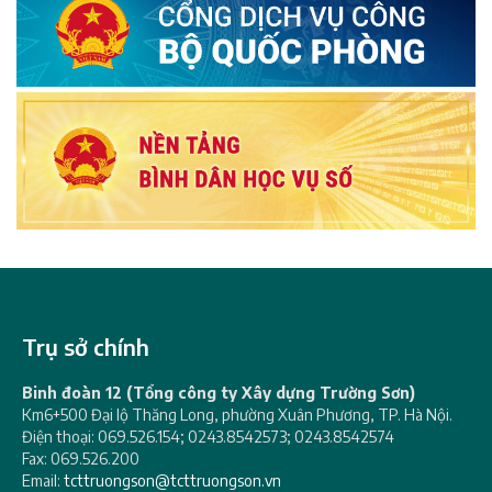
Trụ sở chính
Binh đoàn 12 (Tổng công ty Xây dựng Trường Sơn)
Km6+500 Đại lộ Thăng Long, phường Xuân Phương, TP. Hà Nội.
Điện thoại: 069.526.154; 0243.8542573; 0243.8542574
Fax: 069.526.200
Email:
tcttruongson@tcttruongson.vn