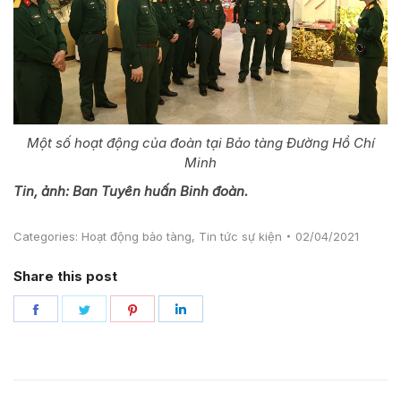
Một số hoạt động của đoàn tại Bảo tàng Đường Hồ Chí
Minh
Tin, ảnh: Ban Tuyên huấn Binh đoàn.
Categories:
Hoạt động bảo tàng
,
Tin tức sự kiện
02/04/2021
Share this post
Share
Share
Share
Share
on
on
on
on
Facebook
Twitter
Pinterest
LinkedIn
Post