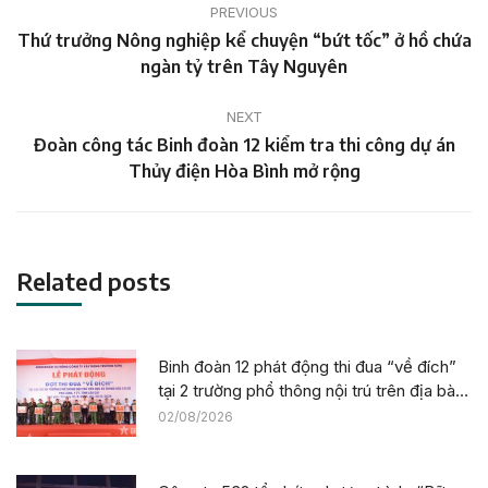
PREVIOUS
navigation
Thứ trưởng Nông nghiệp kể chuyện “bứt tốc” ở hồ chứa
Previous
ngàn tỷ trên Tây Nguyên
post:
NEXT
Đoàn công tác Binh đoàn 12 kiểm tra thi công dự án
Next
Thủy điện Hòa Bình mở rộng
post:
Related posts
Binh đoàn 12 phát động thi đua “về đích”
tại 2 trường phổ thông nội trú trên địa bàn
tỉnh Lào Cai
02/08/2026