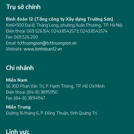
Trụ sở chính
Binh đoàn 12 (Tổng công ty Xây dựng Trường Sơn)
Km6+500 Đại lộ Thăng Long, phường Xuân Phương, TP. Hà Nội.
Điện thoại: 069.526.154; 0243.8542573; 0243.8542574
Fax: 069.526.200
Email:
tcttruongson@tcttruongson.vn
Website:
www.binhdoan12.vn
Chi nhánh
Miền Nam
Số 30D Phan Văn Trị, P. Hạnh Thông, TP. Hồ Chí Minh
Điện thoại: (84-8) 38951150
Fax: (84-8) 38941147
Miền Trung
Đường 16 tháng 6, P. Đồng Thuận, tỉnh Quảng Trị
Lĩnh vực