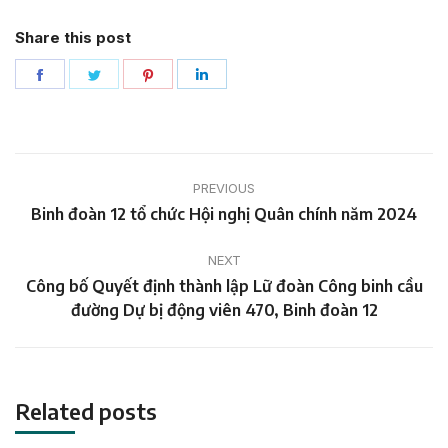
Share this post
Share
Share
Share
Share
on
on
on
on
Facebook
Twitter
Pinterest
LinkedIn
Post
PREVIOUS
navigation
Previous
Binh đoàn 12 tổ chức Hội nghị Quân chính năm 2024
post:
NEXT
Công bố Quyết định thành lập Lữ đoàn Công binh cầu
Next
đường Dự bị động viên 470, Binh đoàn 12
post:
Related posts