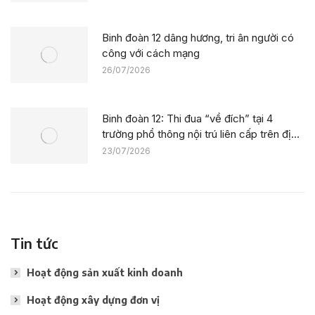
Liệt sĩ
Binh đoàn 12 dâng hương, tri ân người có
công với cách mạng
26/07/2026
Binh đoàn 12: Thi đua “về đích” tại 4
trường phổ thông nội trú liên cấp trên địa
bàn tỉnh Thanh Hóa
23/07/2026
Tin tức
Hoạt động sản xuất kinh doanh
Hoạt động xây dựng đơn vị