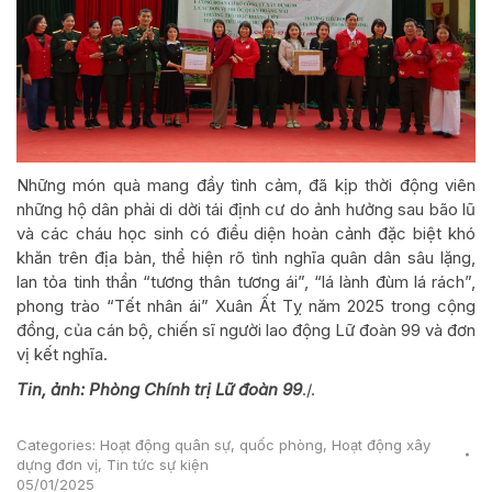
Những món quà mang đầy tình cảm, đã kịp thời động viên
những hộ dân phải di dời tái định cư do ảnh hưởng sau bão lũ
và các cháu học sinh có điều diện hoàn cảnh đặc biệt khó
khăn trên địa bàn, thể hiện rõ tình nghĩa quân dân sâu lặng,
lan tỏa tinh thần “tương thân tương ái”, “lá lành đùm lá rách”,
phong trào “Tết nhân ái” Xuân Ất Tỵ năm 2025 trong cộng
đồng, của cán bộ, chiến sĩ người lao động Lữ đoàn 99 và đơn
vị kết nghĩa.
Tin, ảnh: Phòng Chính trị Lữ đoàn 99
./.
Categories:
Hoạt động quân sự, quốc phòng
,
Hoạt động xây
dựng đơn vị
,
Tin tức sự kiện
05/01/2025