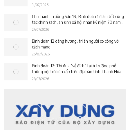
án Trường phổ thông nội trú liên cấp La Êê (TP. Đà
31/07/2026
Nẵng)
Chi nhánh Trường Sơn 19, Binh đoàn 12 làm tốt công
tác chính sách, an sinh xã hội nhân kỷ niệm 79 năm
Ngày Thương binh – Liệt sĩ
27/07/2026
Binh đoàn 12 dâng hương, tri ân người có công với
cách mạng
26/07/2026
Binh đoàn 12: Thi đua “về đích” tại 4 trường phổ
thông nội trú liên cấp trên địa bàn tỉnh Thanh Hóa
23/07/2026