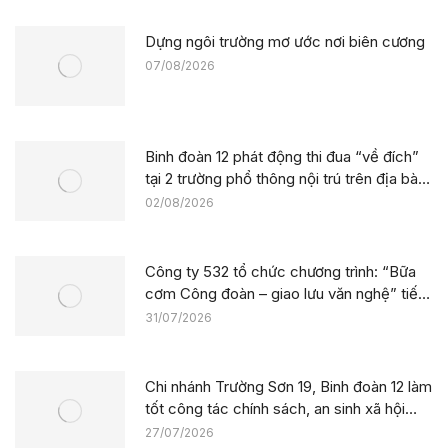
Dựng ngôi trường mơ ước nơi biên cương
07/08/2026
Binh đoàn 12 phát động thi đua “về đích”
tại 2 trường phổ thông nội trú trên địa bàn
tỉnh Lào Cai
02/08/2026
Công ty 532 tổ chức chương trình: “Bữa
cơm Công đoàn – giao lưu văn nghệ” tiếp
sức công trường tại dự án Trường phổ
31/07/2026
thông nội trú liên cấp La Êê (TP. Đà Nẵng)
Chi nhánh Trường Sơn 19, Binh đoàn 12 làm
tốt công tác chính sách, an sinh xã hội
nhân kỷ niệm 79 năm Ngày Thương binh –
27/07/2026