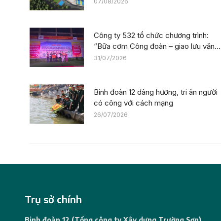
07/08/2026
Công ty 532 tổ chức chương trình:
“Bữa cơm Công đoàn – giao lưu văn
nghệ” tiếp sức công trường tại dự án
31/07/2026
Trường phổ thông nội trú liên cấp La
Êê (TP. Đà Nẵng)
Binh đoàn 12 dâng hương, tri ân người
có công với cách mạng
26/07/2026
Trụ sở chính
Binh đoàn 12 (Tổng công ty Xây dựng Trường Sơn)