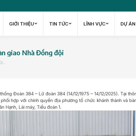
GIỚI THIỆU
TIN TỨC
LĨNH VỰC
DỰ ÁN
GIỚI THIỆU
TIN TỨC
LĨNH VỰC
DỰ ÁN
àn giao Nhà Đồng đội
ức…
thống Đoàn 384 – Lữ đoàn 384 (14/12/1975 – 14/12/2025). Tại thô
 phối hợp với chính quyền địa phương tổ chức khánh thành và bà
n Hạnh, Lái máy, Tiểu đoàn 1.