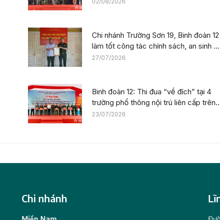
trên địa bàn tỉnh Lào Cai
02/08/2026
Chi nhánh Trường Sơn 19, Binh đoàn 12
làm tốt công tác chính sách, an sinh x
hội nhân kỷ niệm 79 năm Ngày Thươn
27/07/2026
binh – Liệt sĩ
Binh đoàn 12: Thi đua “về đích” tại 4
trường phổ thông nội trú liên cấp trên
địa bàn tỉnh Thanh Hóa
23/07/2026
Chi nhánh
Lĩ
Miền Nam
Đườ