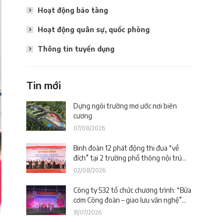
Hoạt động bảo tàng
Hoạt động quân sự, quốc phòng
Thông tin tuyển dụng
Tin mới
Dựng ngôi trường mơ ước nơi biên
cương
07/08/2026
Binh đoàn 12 phát động thi đua “về
đích” tại 2 trường phổ thông nội trú
trên địa bàn tỉnh Lào Cai
02/08/2026
Công ty 532 tổ chức chương trình: “Bữa
cơm Công đoàn – giao lưu văn nghệ”
tiếp sức công trường tại dự án Trường
31/07/2026
phổ thông nội trú liên cấp La Êê (TP.