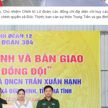
 Chủ nhiệm Chính trị Lữ đoàn; các đồng chí đại diện chỉ huy cá
 chính quyền xã Đức Thịnh; ban cán sự thôn Trung Tiến và gia đìn