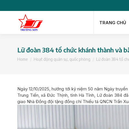
TRANG CHỦ
TRANG CHỦ
Lữ đoàn 384 tổ chức khánh thành và b
You are here:
Home
Hoạt động quân sự, quốc phòng
Lữ đoàn 384 tổ ch
Ngày 12/10/2025, hướng tới kỷ niệm 50 năm Ngày truyền 
Trung Tiến, xã Đức Thịnh, tỉnh Hà Tĩnh, Lữ đoàn 384 đã
giao Nhà Đồng đội tặng đồng chí Thiếu tá QNCN Trần Xuâ