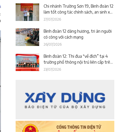
Đà Nẵng)
Chi nhánh Trường Sơn 19, Binh đoàn 12
làm tốt công tác chính sách, an sinh xã
c
hội nhân kỷ niệm 79 năm Ngày Thương
27/07/2026
h
binh – Liệt sĩ
Binh đoàn 12 dâng hương, tri ân người
có công với cách mạng
26/07/2026
Binh đoàn 12: Thi đua “về đích” tại 4
trường phổ thông nội trú liên cấp trên
địa bàn tỉnh Thanh Hóa
23/07/2026