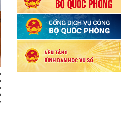
à
i
h
h
o