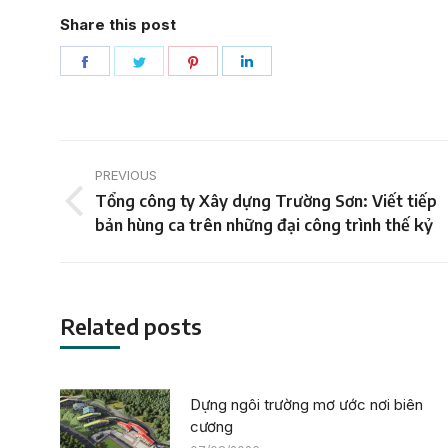
Share this post
Share
Share
Share
Share
on
on
on
on
Facebook
Twitter
Pinterest
LinkedIn
Post
PREVIOUS
navigation
Tổng công ty Xây dựng Trường Sơn: Viết tiếp
Previous
bản hùng ca trên những đại công trình thế kỷ
post:
Related posts
Dựng ngôi trường mơ ước nơi biên
cương