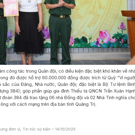
 công tác trong Quân đội, có điều kiện đặc biệt khó khăn về nh
trong đó được hỗ trợ 60.000.000 đồng được trích từ Quỹ “Vì ngườ
sắc của Đảng, Nhà nước, Quân đội; đặc biệt là Bộ Tư lệnh Bin
dựng 384); góp phần giúp gia đình Thiếu tá QNCN Trần Xuân Hạn
 đoàn 384 đã trao tặng 06 nhà Đồng đội và 02 Nhà Tình nghĩa ch
 công với cách mạng trên địa bàn tỉnh Quảng Trị.
ựng đơn vị
,
Tin tức sự kiện
14/10/2025