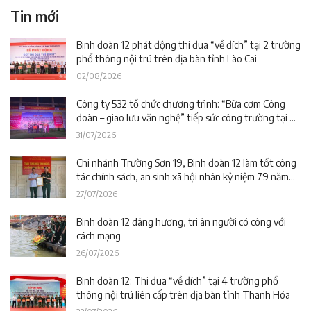
Tin mới
Binh đoàn 12 phát động thi đua “về đích” tại 2 trường
phổ thông nội trú trên địa bàn tỉnh Lào Cai
02/08/2026
Công ty 532 tổ chức chương trình: “Bữa cơm Công
đoàn – giao lưu văn nghệ” tiếp sức công trường tại dự
án Trường phổ thông nội trú liên cấp La Êê (TP. Đà
31/07/2026
Nẵng)
Chi nhánh Trường Sơn 19, Binh đoàn 12 làm tốt công
tác chính sách, an sinh xã hội nhân kỷ niệm 79 năm
Ngày Thương binh – Liệt sĩ
27/07/2026
Binh đoàn 12 dâng hương, tri ân người có công với
cách mạng
26/07/2026
Binh đoàn 12: Thi đua “về đích” tại 4 trường phổ
thông nội trú liên cấp trên địa bàn tỉnh Thanh Hóa