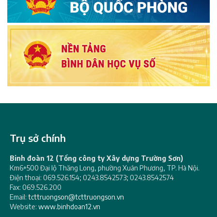
Trụ sở chính
Binh đoàn 12 (Tổng công ty Xây dựng Trường Sơn)
Km6+500 Đại lộ Thăng Long, phường Xuân Phương, TP. Hà Nội.
Điện thoại: 069.526.154; 0243.8542573; 0243.8542574
Fax: 069.526.200
Email:
tcttruongson@tcttruongson.vn
Website:
www.binhdoan12.vn