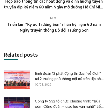
Họp báo thông tin các hoạt động và định hướng tuyên
Previous
truyền dịp kỷ niệm 60 năm Ngày mở đường Hồ Chí Minh
post:
– Ngày truyền thống Bộ đội Trường Sơn.
NEXT
Triển lãm “Kỹ ức Trường Sơn” nhân kỷ niệm 60 năm
Next
Ngày truyền thống Bộ đội Trường Sơn
post:
Related posts
Binh đoàn 12 phát động thi đua “về đích”
tại 2 trường phổ thông nội trú trên địa bàn
tỉnh Lào Cai
02/08/2026
Công ty 532 tổ chức chương trình: “Bữa
cơm Công đoàn – giao lưu văn nghệ” tiếp