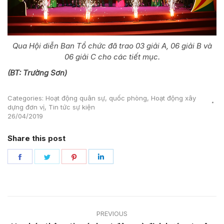
Qua Hội diễn Ban Tổ chức đã trao 03 giải A, 06 giải B và
06 giải C cho các tiết mục.
(BT: Trường Sơn)
Categories:
Hoạt động quân sự, quốc phòng
,
Hoạt động xây
dựng đơn vị
,
Tin tức sự kiện
26/04/2019
Share this post
Share
Share
Share
Share
on
on
on
on
Facebook
Twitter
Pinterest
LinkedIn
Post
PREVIOUS
navigation