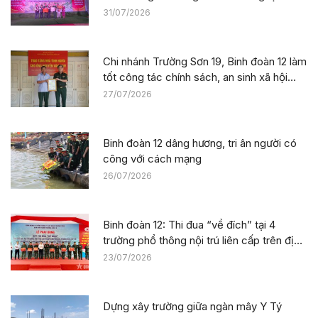
sức công trường tại dự án Trường phổ
31/07/2026
thông nội trú liên cấp La Êê (TP. Đà Nẵng)
Chi nhánh Trường Sơn 19, Binh đoàn 12 làm
tốt công tác chính sách, an sinh xã hội
nhân kỷ niệm 79 năm Ngày Thương binh –
27/07/2026
Liệt sĩ
Binh đoàn 12 dâng hương, tri ân người có
công với cách mạng
26/07/2026
Binh đoàn 12: Thi đua “về đích” tại 4
trường phổ thông nội trú liên cấp trên địa
bàn tỉnh Thanh Hóa
23/07/2026
Dựng xây trường giữa ngàn mây Y Tý