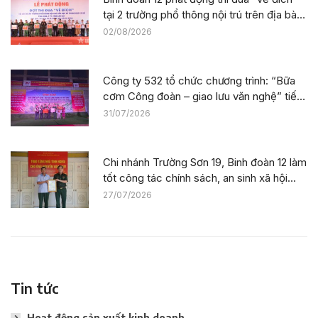
tại 2 trường phổ thông nội trú trên địa bàn
tỉnh Lào Cai
02/08/2026
Công ty 532 tổ chức chương trình: “Bữa
cơm Công đoàn – giao lưu văn nghệ” tiếp
sức công trường tại dự án Trường phổ
31/07/2026
thông nội trú liên cấp La Êê (TP. Đà Nẵng)
Chi nhánh Trường Sơn 19, Binh đoàn 12 làm
tốt công tác chính sách, an sinh xã hội
nhân kỷ niệm 79 năm Ngày Thương binh –
27/07/2026
Liệt sĩ
Tin tức
Hoạt động sản xuất kinh doanh