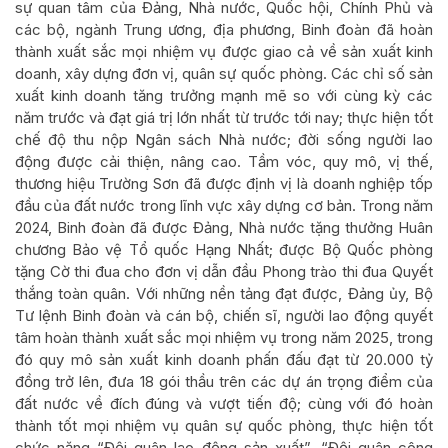
sự quan tâm của Đảng, Nhà nước, Quốc hội, Chính Phủ và
các bộ, ngành Trung ương, địa phương, Binh đoàn đã hoàn
thành xuất sắc mọi nhiệm vụ được giao cả về sản xuất kinh
doanh, xây dựng đơn vị, quân sự quốc phòng. Các chỉ số sản
xuất kinh doanh tăng trưởng mạnh mẽ so với cùng kỳ các
năm trước và đạt giá trị lớn nhất từ trước tới nay; thực hiện tốt
chế độ thu nộp Ngân sách Nhà nước; đời sống người lao
động được cải thiện, nâng cao. Tầm vóc, quy mô, vị thế,
thương hiệu Trường Sơn đã được định vị là doanh nghiệp tốp
đầu của đất nước trong lĩnh vực xây dựng cơ bản. Trong năm
2024, Binh đoàn đã được Đảng, Nhà nước tặng thưởng Huân
chương Bảo vệ Tổ quốc Hạng Nhất; được Bộ Quốc phòng
tặng Cờ thi đua cho đơn vị dẫn đầu Phong trào thi đua Quyết
thắng toàn quân. Với những nền tảng đạt được, Đảng ủy, Bộ
Tư lệnh Binh đoàn và cán bộ, chiến sĩ, người lao động quyết
tâm hoàn thành xuất sắc mọi nhiệm vụ trong năm 2025, trong
đó quy mô sản xuất kinh doanh phấn đấu đạt từ 20.000 tỷ
đồng trở lên, đưa 18 gói thầu trên các dự án trọng điểm của
đất nước về đích đúng và vượt tiến độ; cùng với đó hoàn
thành tốt mọi nhiệm vụ quân sự quốc phòng, thực hiện tốt
chức năng “Đội quân lao động sản xuất”, “Đội quân công