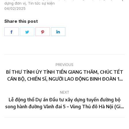
dựng đơn vị
,
Tin tức sự kiện
04/02/2025
Share this post
Share
Share
Share
Share
on
on
on
on
Facebook
Twitter
Pinterest
LinkedIn
Post
PREVIOUS
navigation
BÍ THƯ TỈNH ỦY TỈNH TIỀN GIANG THĂM, CHÚC TẾT
Previous
CÁN BỘ, CHIẾN SĨ, NGƯỜI LAO ĐỘNG BINH ĐOÀN 12
post:
THI CÔNG XUYÊN TẾT NGUYÊN ĐÁN ẤT TỴ 2025
NEXT
Lễ động thổ Dự án Đầu tư xây dựng tuyến đường bộ
Next
song hành đường Vành đai 5 – Vùng Thủ đô Hà Nội (Giai
post:
đoạn 1)