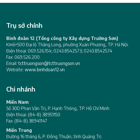
Trụ sở chính
Binh đoàn 12 (Tổng công ty Xây dựng Trường Sơn)
Km6+500 Đại lộ Thăng Long, phường Xuân Phương, TP. Hà Nội.
Điện thoại: 069.526.154; 0243.8542573; 0243.8542574
Fax: 069.526.200
Email:
tcttruongson@tcttruongson.vn
Website:
www.binhdoan12.vn
Chi nhánh
Miền Nam
Số 30D Phan Văn Trị, P. Hạnh Thông, TP. Hồ Chí Minh
Điện thoại: (84-8) 38951150
Fax: (84-8) 38941147
Miền Trung
Đường 16 tháng 6, P. Đồng Thuận, tỉnh Quảng Trị