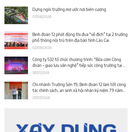
Dựng ngôi trường mơ ước nơi biên cương
07/08/2026
Binh đoàn 12 phát động thi đua “về đích” tại 2 trường
phổ thông nội trú trên địa bàn tỉnh Lào Cai
02/08/2026
Công ty 532 tổ chức chương trình: “Bữa cơm Công
đoàn – giao lưu văn nghệ” tiếp sức công trường tại dự
án Trường phổ thông nội trú liên cấp La Êê (TP. Đà
31/07/2026
Nẵng)
Chi nhánh Trường Sơn 19, Binh đoàn 12 làm tốt công
tác chính sách, an sinh xã hội nhân kỷ niệm 79 năm
Ngày Thương binh – Liệt sĩ
27/07/2026