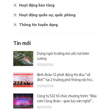
Hoạt động bảo tàng
Hoạt động quân sự, quốc phòng
Thông tin tuyển dụng
Tin mới
Dựng ngôi trường mơ ước nơi biên
cương
07/08/2026
Binh đoàn 12 phát động thi đua “về
đích” tại 2 trường phổ thông nội trú
trên địa bàn tỉnh Lào Cai
02/08/2026
Công ty 532 tổ chức chương trình: “Bữa
cơm Công đoàn – giao lưu văn nghệ”
tiếp sức công trường tại dự án Trường
31/07/2026
phổ thông nội trú liên cấp La Êê (TP.