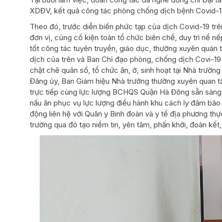
XDĐV, kết quả công tác phòng chống dịch bệnh Covid-19
Theo đó, trước diễn biến phức tạp của dịch Covid-19 trê
đơn vị, củng cố kiện toàn tổ chức biên chế, duy trì nề 
tốt công tác tuyên truyền, giáo dục, thường xuyên quán 
dịch của trên và Ban Chỉ đạo phòng, chống dịch Covi-19 
chặt chẽ quân số, tổ chức ăn, ở, sinh hoạt tại Nhà trườn
Đảng ủy, Ban Giám hiệu Nhà trường thường xuyên quan tâm
trực tiếp cùng lực lượng BCHQS Quận Hà Đông sẵn sàng x
nấu ăn phục vụ lực lượng điều hành khu cách ly đảm bảo 
động liên hệ với Quân y Binh đoàn và y tế địa phương th
trường qua đó tạo niềm tin, yên tâm, phấn khởi, đoàn kết