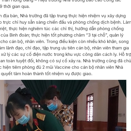
 thời gian qua.
n địa bàn, Nhà trường đã tập trung thực hiện nhiệm vụ xây dựng
nếp trực chỉ huy sẵn sàng chiến đấu và phòng chống dịch bệnh. Là
triệt, thực hiện nghiêm túc các chỉ thị, hướng dẫn phòng chống
của Binh đoàn; thực hiện tốt phương châm “3 tại chỗ”, quản lý
g cho cán bộ, nhân viên. Trong điều kiện còn nhiều khó khăn, song
 lãnh đạo, chỉ đạo, tập trung ưu tiên cán bộ, nhân viên tham gia
ử lý các sự cố điện nước trong khu vực công dân cách ly. Hỗ tr
an toàn tuyệt đối, không có sự cố xảy ra. Nhà trường cũng đã ch
ực hiện tiêm phòng đủ 2 mũi Vaccine cho cán bộ nhân viên Nhà
, quyết tâm hoàn thành tốt nhiệm vụ được giao.