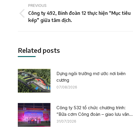
Post
PREVIOUS
navigation
Công ty 492, Binh đoàn 12 thực hiện “Mục tiêu
Previous
kép” giữa tâm dịch.
post:
Related posts
Dựng ngôi trường mơ ước nơi biên
cương
07/08/2026
Công ty 532 tổ chức chương trình:
“Bữa cơm Công đoàn – giao lưu văn
nghệ” tiếp sức công trường tại dự án
31/07/2026
Trường phổ thông nội trú liên cấp La