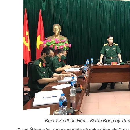
Đại tá Vũ Phúc Hậu – Bí thư Đảng ủy, Phó
Tại buổi làm việc, đoàn công tác đã nghe đồng chí Đại 