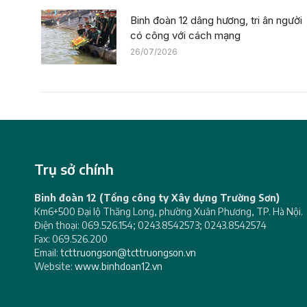
Êê (TP. Đà Nẵng)
Binh đoàn 12 dâng hương, tri ân người
có công với cách mạng
26/07/2026
Trụ sở chính
Binh đoàn 12 (Tổng công ty Xây dựng Trường Sơn)
Km6+500 Đại lộ Thăng Long, phường Xuân Phương, TP. Hà Nội.
Điện thoại: 069.526.154; 0243.8542573; 0243.8542574
Fax: 069.526.200
Email:
tcttruongson@tcttruongson.vn
Website:
www.binhdoan12.vn