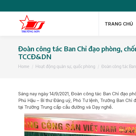
TRANG CHỦ
TRANG CHỦ
Đoàn công tác Ban Chỉ đạo phòng, chốn
TCCĐ&DN
You are here:
Home
Hoạt động quân sự, quốc phòng
Đoàn công tác Ban
Sáng nay ngày 14/9/2021, Đoàn công tác Ban Chỉ đạo phò
Phú Hậu – Bí thư Đảng uỷ, Phó Tư lệnh, Trưởng Ban Chỉ 
tại Trường Trung cấp cầu đường và Dạy nghề.