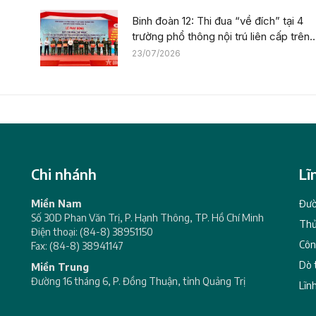
Binh đoàn 12: Thi đua “về đích” tại 4
trường phổ thông nội trú liên cấp trên
địa bàn tỉnh Thanh Hóa
23/07/2026
Chi nhánh
Lĩ
Miền Nam
Đườ
Số 30D Phan Văn Trị, P. Hạnh Thông, TP. Hồ Chí Minh
Thủ
Điện thoại: (84-8) 38951150
Côn
Fax: (84-8) 38941147
Dò 
Miền Trung
Đường 16 tháng 6, P. Đồng Thuận, tỉnh Quảng Trị
Lĩn