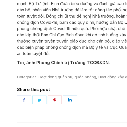
mạnh Bộ Tư lệnh Binh đoàn biểu dương và đánh giá cao t
cán bộ, nhân viên Nhà trường đã làm tốt công tác phối
toàn tuyệt đối. Đồng chí Bí thư đề nghị Nhà trường, hoà
chống dịch Covid-19; bám các quy định, hướng dẫn Bộ Q
phòng chống dịch Covid-19 hiệu quả. Phối hợp chặt chẽ v
cáo kịp thời Ban Chỉ đạo Binh đoàn khi có tình huống xảy 
thường xuyên tuyên truyền giáo dục cho cán bộ, giáo viê
các biện pháp phòng chống dịch mà Bộ y tế và Cục Quân
an toàn tuyệt đối.
Tin, ảnh: Phòng Chính trị Trường TCCĐ&DN.
Categories:
Hoạt động quân sự, quốc phòng
,
Hoạt động xây d
Share this post
Share
Share
Share
Share
on
on
on
on
Facebook
Twitter
Pinterest
LinkedIn