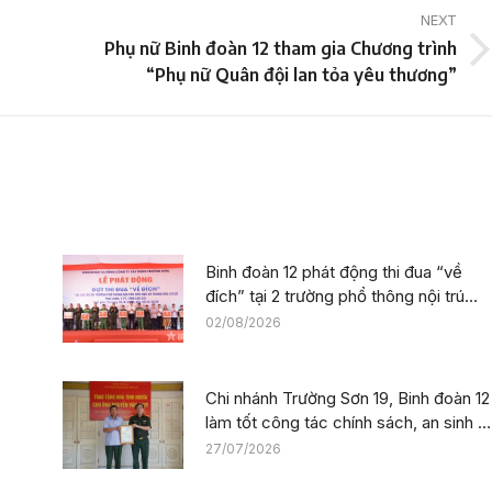
NEXT
Phụ nữ Binh đoàn 12 tham gia Chương trình
Next
“Phụ nữ Quân đội lan tỏa yêu thương”
post:
Binh đoàn 12 phát động thi đua “về
đích” tại 2 trường phổ thông nội trú
trên địa bàn tỉnh Lào Cai
02/08/2026
Chi nhánh Trường Sơn 19, Binh đoàn 12
làm tốt công tác chính sách, an sinh x
hội nhân kỷ niệm 79 năm Ngày Thươn
27/07/2026
binh – Liệt sĩ