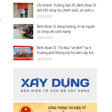
Đà Nẵng)
Chi nhánh Trường Sơn 19, Binh đoàn 12
làm tốt công tác chính sách, an sinh xã
hội nhân kỷ niệm 79 năm Ngày Thương
27/07/2026
m
binh – Liệt sĩ
Binh đoàn 12 dâng hương, tri ân người
có công với cách mạng
26/07/2026
ợ
Binh đoàn 12: Thi đua “về đích” tại 4
ủ
trường phổ thông nội trú liên cấp trên
địa bàn tỉnh Thanh Hóa
23/07/2026