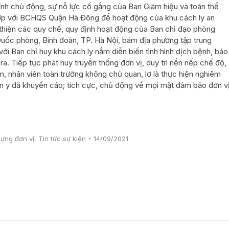
ính chủ động, sự nỗ lực cố gắng của Ban Giám hiệu và toàn thể
 hợp với BCHQS Quận Hà Đông để hoạt động của khu cách ly an
n thiện các quy chế, quy định hoạt động của Ban chỉ đạo phòng
uốc phòng, Binh đoàn, TP. Hà Nội, bám địa phương tập trung
ới Ban chỉ huy khu cách ly nắm diễn biến tình hình dịch bệnh, báo
ra. Tiếp tục phát huy truyền thống đơn vị, duy trì nền nếp chế độ,
n, nhân viên toàn trường không chủ quan, lơ là thực hiện nghiêm
 y đã khuyến cáo; tích cực, chủ động về mọi mặt đảm bảo đơn v
ựng đơn vị
,
Tin tức sự kiện
14/09/2021