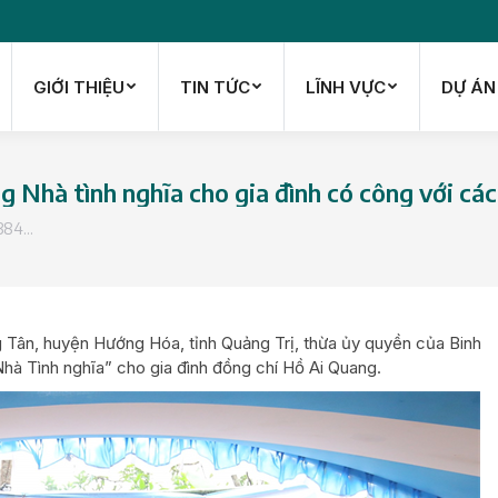
GIỚI THIỆU
TIN TỨC
LĨNH VỰC
DỰ ÁN
GIỚI THIỆU
TIN TỨC
LĨNH VỰC
DỰ ÁN
 Nhà tình nghĩa cho gia đình có công với cá
 384…
g Tân, huyện Hướng Hóa, tỉnh Quảng Trị, thừa ủy quyền của Binh
Nhà Tình nghĩa” cho gia đình đồng chí Hồ Ai Quang.