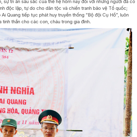
, sự tri ân sâu sắc của thế hệ hôm nay đối với những người đã có
nh độc lập, tự do cho dân tộc và chiến tranh bảo vệ Tổ quốc;
Ai Quang tiếp tục phát huy truyền thống “Bộ đội Cụ Hồ”, luôn
 tinh thần cho các con, cháu trong gia đình.