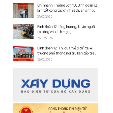
Đà Nẵng)
Chi nhánh Trường Sơn 19, Binh đoàn 12
làm tốt công tác chính sách, an sinh xã
hội nhân kỷ niệm 79 năm Ngày Thương
27/07/2026
binh – Liệt sĩ
Binh đoàn 12 dâng hương, tri ân người
có công với cách mạng
26/07/2026
Binh đoàn 12: Thi đua “về đích” tại 4
trường phổ thông nội trú liên cấp trên
địa bàn tỉnh Thanh Hóa
23/07/2026