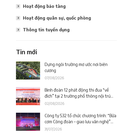
Hoạt động bảo tàng
Hoạt động quân sự, quốc phòng
Thông tin tuyển dụng
Tin mới
Dựng ngôi trường mơ ước nơi biên
cương
07/08/2026
Binh đoàn 12 phát động thi đua “về
đích” tại 2 trường phổ thông nội trú
trên địa bàn tỉnh Lào Cai
02/08/2026
Công ty 532 tổ chức chương trình: “Bữa
cơm Công đoàn – giao lưu văn nghệ”
tiếp sức công trường tại dự án Trường
31/07/2026
phổ thông nội trú liên cấp La Êê (TP.