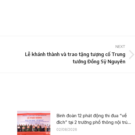
NEXT
Lễ khánh thành và trao tặng tượng cố Trung
Next
tướng Đồng Sỹ Nguyên
post:
Binh đoàn 12 phát động thi đua “về
đích” tại 2 trường phổ thông nội trú
trên địa bàn tỉnh Lào Cai
02/08/2026