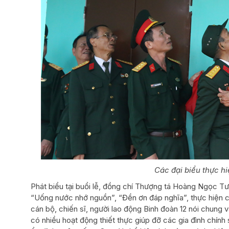
Các đại biểu thực h
Phát biểu tại buổi lễ, đồng chí Thượng tá Hoàng Ngọc Tư
“Uống nước nhớ nguồn”, “Đền ơn đáp nghĩa”, thực hiện c
cán bộ, chiến sĩ, người lao động Binh đoàn 12 nói chung 
có nhiều hoạt động thiết thực giúp đỡ các gia đình chí