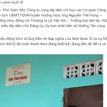
 cảnh buổi lễ
– Phó Giám đốc Công ty cùng đại diện chỉ huy các cơ quan Công
 Chủ tịch UBMTTQVN huyện Hướng Hóa; ông Nguyễn Thế Hùng –
ng Hóa; đồng chí Thượng tá Lê Văn Hói – Trưởng ban liên lạc Hội
ại biểu đại diện cho Đảng ủy, Ủy ban nhân dân xã Hướng Tân cùng
triệu đồng trích từ Quỹ Đền ơn đáp nghĩa của Binh đoàn 12 và sự hỗ
 tích 80m2 đã hoàn thành theo đúng thiết kế, đúng tiến độ đề ra và