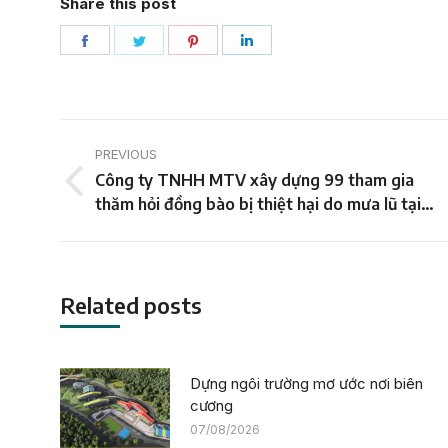
Share this post
Share
Share
Share
Share
on
on
on
on
Facebook
Twitter
Pinterest
LinkedIn
Post
PREVIOUS
navigation
Công ty TNHH MTV xây dựng 99 tham gia
Previous
thăm hỏi đồng bào bị thiệt hại do mưa lũ tại
post:
Quảng Bình.
Related posts
Dựng ngôi trường mơ ước nơi biên
cương
07/08/2026