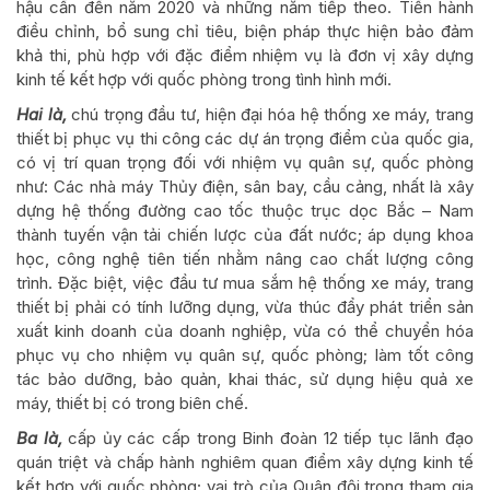
hậu cần đến năm 2020 và những năm tiếp theo. Tiến hành
điều chỉnh, bổ sung chỉ tiêu, biện pháp thực hiện bảo đảm
khả thi, phù hợp với đặc điểm nhiệm vụ là đơn vị xây dựng
kinh tế kết hợp với quốc phòng trong tình hình mới.
Hai là,
chú trọng đầu tư, hiện đại hóa hệ thống xe máy, trang
thiết bị phục vụ thi công các dự án trọng điểm của quốc gia,
có vị trí quan trọng đối với nhiệm vụ quân sự, quốc phòng
như: Các nhà máy Thủy điện, sân bay, cầu cảng, nhất là xây
dựng hệ thống đường cao tốc thuộc trục dọc Bắc – Nam
thành tuyến vận tải chiến lược của đất nước; áp dụng khoa
học, công nghệ tiên tiến nhằm nâng cao chất lượng công
trình. Đặc biệt, việc đầu tư mua sắm hệ thống xe máy, trang
thiết bị phải có tính lưỡng dụng, vừa thúc đẩy phát triển sản
xuất kinh doanh của doanh nghiệp, vừa có thể chuyển hóa
phục vụ cho nhiệm vụ quân sự, quốc phòng; làm tốt công
tác bảo dưỡng, bảo quản, khai thác, sử dụng hiệu quả xe
máy, thiết bị có trong biên chế.
Ba là,
cấp ủy các cấp trong Binh đoàn 12 tiếp tục lãnh đạo
quán triệt và chấp hành nghiêm quan điểm xây dựng kinh tế
kết hợp với quốc phòng; vai trò của Quân đội trong tham gia