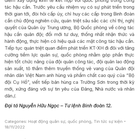
điểm xây dựng kinh tế kết hợp với quốc phòng trong công
tác hậu cần. Trước yêu cầu nhiệm vụ có sự phát triển trong
thời gian tới, đòi hỏi cấp ủy, chỉ huy các cấp trong Binh đoàn
cần chủ động nghiên cứu, quán triệt sâu sắc các chỉ thị, nghị
quyết của Quân ủy Trung ương, Bộ Quốc phòng về công tác
hậu cần quân đội; đổi mới tư duy, thống nhất nhận thức và
hành động, thực hiện có hiệu quả các mặt công tác hậu cần.
Tiếp tục quán triệt quan điểm phát triển KT-XH đi đôi với tăng
cường tiềm lực quân sự, quốc phòng nhằm góp phần thực
hiện tốt chức năng của đội quân công tác, đội quân lao động
sản xuất, tô thắm thêm truyền thống vẻ vang của Quân đội
nhân dân Việt Nam anh hùng và phẩm chất cao quý của “Bộ
đội Cụ Hồ”, viết tiếp bản hùng ca Trường Sơn trong thời kỳ
mới, xứng đáng với sự tin yêu của Đảng, Nhà nước và nhân
dân./.
Đại tá Nguyễn Hữu Ngọc – Tư lệnh Binh đoàn 12.
Categories:
Hoạt động quân sự, quốc phòng
,
Tin tức sự kiện
18/11/2022