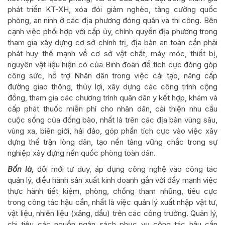
phát triển KT-XH, xóa đói giảm nghèo, tăng cường quốc
phòng, an ninh ở các địa phương đóng quân và thi công. Bên
cạnh việc phối hợp với cấp ủy, chính quyền địa phương trong
tham gia xây dựng cơ sở chính trị, địa bàn an toàn cần phải
phát huy thế mạnh về cơ sở vật chất, máy móc, thiết bị,
nguyên vật liệu hiện có của Binh đoàn để tích cực đóng góp
công sức, hỗ trợ Nhân dân trong việc cải tạo, nâng cấp
đường giao thông, thủy lợi, xây dựng các công trình cộng
đồng, tham gia các chương trình quân dân y kết hợp, khám và
cấp phát thuốc miễn phí cho nhân dân, cải thiện nhu cầu
cuộc sống của đồng bào, nhất là trên các địa bàn vùng sâu,
vùng xa, biên giới, hải đảo, góp phần tích cực vào việc xây
dựng thế trận lòng dân, tạo nền tảng vững chắc trong sự
nghiệp xây dựng nền quốc phòng toàn dân.
Bốn là,
đổi mới tư duy, áp dụng công nghệ vào công tác
quản lý, điều hành sản xuất kinh doanh gắn với đẩy mạnh việc
thực hành tiết kiệm, phòng, chống tham nhũng, tiêu cực
trong công tác hậu cần, nhất là việc quản lý xuất nhập vật tư,
vật liệu, nhiên liệu (xăng, dầu) trên các công trường. Quản lý,
chi tiêu các nguồn ngân sách phục vụ công tác hậu cần