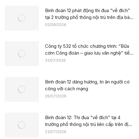
Binh đoàn 12 phát động thi đua “về đích”
tại 2 trường phổ thông nội trú trên địa bàn
tỉnh Lào Cai
02/08/2026
Công ty 532 tổ chức chương trình: “Bữa
cơm Công đoàn – giao lưu văn nghệ” tiếp
sức công trường tại dự án Trường phổ
31/07/2026
thông nội trú liên cấp La Êê (TP. Đà Nẵng)
Binh đoàn 12 dâng hương, tri ân người có
công với cách mạng
26/07/2026
Binh đoàn 12: Thi đua “về đích” tại 4
trường phổ thông nội trú liên cấp trên địa
bàn tỉnh Thanh Hóa
23/07/2026