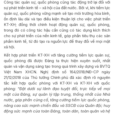
Công tác quân sự, quốc phòng cũng tác động trở lại đối với
sự phát triển kinh tế – xã hội của đất nước. Bởi vì, khi tiềm lực
quân sự, quốc phòng vững mạnh sẽ tạo môi trường hòa bình,
ổn định lâu dài và tạo điều kiện thuận lợi cho việc phát triển
KT-XH; đồng thời chính hoạt động quân sự, quốc phòng,
trong đó có công tác hậu cần cũng có tác dụng kích thích
cho sự phát triển của nền kinh tế, góp phần tiêu thụ các sản
phẩm kinh tế, từ đó tạo ra nguồn lực để thay đổi về mọi mặt
xã hội.
Kết hợp phát triển KT-XH với tăng cường tiềm lực quân sự,
quốc phòng đã được Đảng ta thực hiện xuyên suốt, nhất
quán và vận dụng sáng tạo trong quá trình xây dựng và BVTQ
Việt Nam XHCN. Nghị định số 164/2018/NĐ-CP ngày
21/12/2018 của Thủ tướng Chính phủ đã xác định rõ nguyên
tắc kết hợp quốc phòng với KT-XH và KT-XH với quốc
phòng:
“Đặt dưới sự lãnh đạo tuyệt đối, trực tiếp về mọi
mặt của Đảng, sự quản lý tập trung, thống nhất của Nhà
nước, góp phần củng cố, tăng cường tiềm lực quốc phòng,
nâng cao sức mạnh chiến đấu và SSCĐ của Quân đội; huy
động sức mạnh của toàn Đảng, toàn dân, toàn quân và hệ