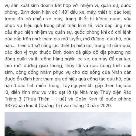
vụ sản xuất kinh doanh kết hợp với nhiệm vụ quân sự, quốc
phòng, Binh đoàn hiện có 1.481 đầu xe, máy, thiết bị các loại;
trong đó có nhiều xe máy, trang thiết bị lưỡng dụng, vừa
phục vụ hiệu quả trong phát triển kinh tế, vừa đáp ứng nhu
cầu thực hiện nhiệm vụ quân sự, quốc phòng khi có chỉ lệnh
của cấp trên như: tham gia mở tuyến, mở đường, cứu hộ, cứu
nạn… Trên cơ sở năng lực thiết bị hiện có, trong 10 năm qua,
các đơn vị trực thuộc Binh đoàn đã giúp đỡ địa phương nơi
đóng quân và thi công hàng nghìn ca xe, ca máy để cải tạo,
làm mới đường giao thông, thủy lợi và các công trình dân
sinh, cộng đồng nhằm phục vụ cho đời sống của Nhân dân
được ổn định hơn; tham gia có hiệu quả công tác cứu hộ, cứu
nạn ở các tỉnh miền Trung, Tây nguyên khi gặp thiên tai, bão
lũ, điển hình như vụ việc sạt lở tại Nhà máy Thủy điện Rào
Trăng 3 (Thừa Thiên – Huế) và Đoàn Kinh tế quốc phòng
337/Quân khu 4 (Quảng Trị) vào tháng 10 năm 2020.