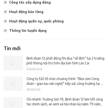
Công tác xây dựng đảng
Hoạt động bảo tàng
Hoạt động quân sự, quốc phòng
Thông tin tuyển dụng
Tin mới
Binh đoàn 12 phát động thi đua “về đích” tại 2 trường
phổ thông nội trú trên địa bàn tỉnh Lào Cai
02/08/2026
Công ty 532 tổ chức chương trình: “Bữa cơm Công
đoàn – giao lưu văn nghệ” tiếp sức công trường tại dự
án Trường phổ thông nội trú liên cấp La Êê (TP. Đà
31/07/2026
Nẵng)
Chi nhánh Trường Sơn 19, Binh đoàn 12 làm tốt công
tác chính sách, an sinh xã hội nhân kỷ niệm 79 năm