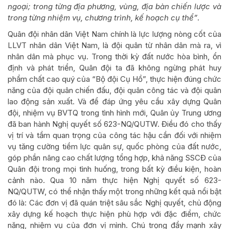
ngoại; trong từng địa phương, vùng, địa bàn chiến lược và
trong từng nhiệm vụ, chương trình, kế hoạch cụ thể”
.
Quân đội nhân dân Việt Nam chính là lực lượng nòng cốt của
LLVT nhân dân Việt Nam, là đội quân từ nhân dân mà ra, vì
nhân dân mà phục vụ. Trong thời kỳ đất nước hòa bình, ổn
định và phát triển, Quân đội ta đã không ngừng phát huy
phẩm chất cao quý của “Bộ đội Cụ Hồ”, thực hiện đúng chức
năng của đội quân chiến đấu, đội quân công tác và đội quân
lao động sản xuất. Và để đáp ứng yêu cầu xây dựng Quân
đội, nhiệm vụ BVTQ trong tình hình mới, Quân ủy Trung ương
đã ban hành Nghị quyết số 623-NQ/QUTW. Điều đó cho thấy
vị trí và tầm quan trọng của công tác hậu cần đối với nhiệm
vụ tăng cường tiềm lực quân sự, quốc phòng của đất nước,
góp phần nâng cao chất lượng tổng hợp, khả năng SSCĐ của
Quân đội trong mọi tình huống, trong bất kỳ điều kiện, hoàn
cảnh nào. Qua 10 năm thực hiện Nghị quyết số 623-
NQ/QUTW, có thể nhận thấy một trong những kết quả nổi bật
đó là: Các đơn vị đã quán triệt sâu sắc Nghị quyết, chủ động
xây dựng kế hoạch thực hiện phù hợp với đặc điểm, chức
năng, nhiệm vụ của đơn vị mình. Chú trọng đẩy mạnh xây