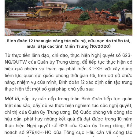
Binh đoàn 12 tham gia công tác cứu hộ, cứu nạn do thiên tai,
mưa lũ tại các tỉnh Miền Trung (10/2020)
Từ thực tiễn lãnh đạo, chỉ đạo, thực hiện Nghị quyết số 623-
NQ/QUTW của Quân ủy Trung ương, để tiếp tục thực hiện có
hiệu quả nhiệm vụ tham gia phát triển KT-XH với xây dựng
tiềm lực quân sự, quốc phòng thời gian tới, trên cơ sở chức
năng, nhiệm vụ của mình, Binh đoàn 12 xác định cần tập trung
thực hiện tốt một số giải pháp chủ yếu sau:
Một là,
cấp ủy các cấp trong toàn Binh đoàn tiếp tục quán
triệt sâu sắc, đầy đủ và thực hiện nghiêm túc các nghị quyết,
chỉ thị của Quân ủy Trung ương, Bộ Quốc phòng về công tác
hậu cần, phát huy những kết quả đã đạt được trong 10 năm
thực hiện Nghị quyết số 623 của Quân ủy Trung ương, Kế
hoạch số 979/KH-HC của Tổng cục Hầu cần về công tác