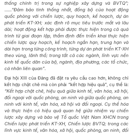
thống chính trị trong sự nghiệp xây dựng và BVTQ”;
……
“Đảm bảo tính thống nhất, đồng bộ của hoạt động
quốc phòng với chiến lược, quy hoạch, kế hoạch, dự án
phát triển KT-XH; xác định rõ mục tiêu trước mắt và lâu
dài; hoạt động kết hợp phải được thực hiện trong cả quá
trình từ giai đoạn lập, thẩm định đến triển khai thực hiện
chiến lược quy hoạch, kế hoạch ngắn hạn, trung hạn và
dài hạn trong từng công trình, từng dự án phát triển KT-XH
theo vùng, lãnh thổ; trong tất cả các ngành, lĩnh vực nền
kinh tế quốc dân của bộ, ngành, địa phương, các tổ chức,
cá nhân liên quan”
.
Đại hội XIII của Đảng đã đặt ra yêu cầu cao hơn, không chỉ
kết hợp chặt chẽ mà còn phải “kết hợp hiệu quả”, cụ thể là:
“Kết hợp chặt chẽ, hiệu quả giữa kinh tế, văn hóa, xã hội,
đối ngoại với quốc phòng, an ninh và giữa quốc phòng, an
ninh với kinh tế, văn hóa, xã hội và đối ngoại. Cụ thể hóa
và thực hiện có hiệu quả quan hệ giữa nhiệm vụ chiến
lược xây dựng và bảo vệ Tổ quốc Việt Nam XHCN trong
Chiến lược phát triển KT-XH, Chiến lược BVTQ; trong các
lĩnh vực kinh tế, văn hóa, xã hội, quốc phòng, an ninh, đối