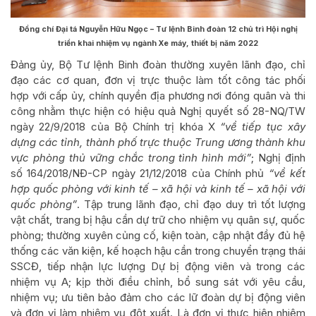
Đồng chí Đại tá Nguyễn Hữu Ngọc – Tư lệnh Binh đoàn 12 chủ trì Hội nghị
triển khai nhiệm vụ ngành Xe máy, thiết bị năm 2022
Đảng ủy, Bộ Tư lệnh Binh đoàn thường xuyên lãnh đạo, chỉ
đạo các cơ quan, đơn vị trực thuộc làm tốt công tác phối
hợp với cấp ủy, chính quyền địa phương nơi đóng quân và thi
công nhằm thực hiện có hiệu quả Nghị quyết số 28-NQ/TW
ngày 22/9/2018 của Bộ Chính trị khóa X
“về tiếp tục xây
dựng các tỉnh, thành phố trực thuộc Trung ương thành khu
vực phòng thủ vững chắc trong tình hình mới”
; Nghị định
số 164/2018/NĐ-CP ngày 21/12/2018 của Chính phủ
“
về kết
hợp quốc phòng với kinh tế – xã hội và kinh tế – xã hội với
quốc phòng
”
. Tập trung lãnh đạo, chỉ đạo duy trì tốt lượng
vật chất, trang bị hậu cần dự trữ cho nhiệm vụ quân sự, quốc
phòng; thường xuyên củng cố, kiện toàn, cập nhật đầy đủ hệ
thống các văn kiện, kế hoạch hậu cần trong chuyển trạng thái
SSCĐ, tiếp nhận lực lượng Dự bị động viên và trong các
nhiệm vụ A; kịp thời điều chỉnh, bổ sung sát với yêu cầu,
nhiệm vụ; ưu tiên bảo đảm cho các lữ đoàn dự bị động viên
và đơn vị làm nhiệm vụ đột xuất. Là đơn vị thực hiện nhiệm