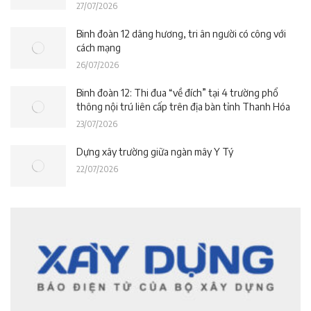
Ngày Thương binh – Liệt sĩ
27/07/2026
Binh đoàn 12 dâng hương, tri ân người có công với
cách mạng
26/07/2026
Binh đoàn 12: Thi đua “về đích” tại 4 trường phổ
thông nội trú liên cấp trên địa bàn tỉnh Thanh Hóa
23/07/2026
Dựng xây trường giữa ngàn mây Y Tý
22/07/2026