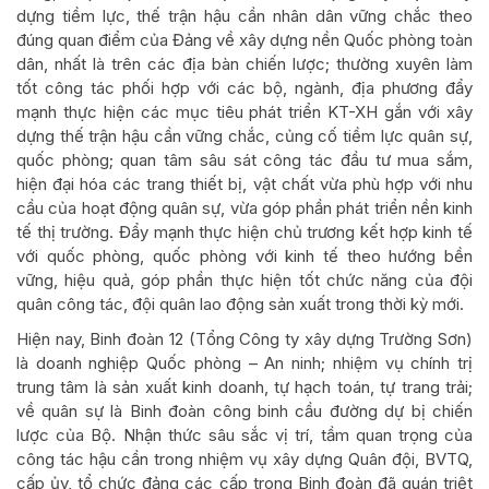
dựng tiềm lực, thế trận hậu cần nhân dân vững chắc theo
đúng quan điểm của Đảng về xây dựng nền Quốc phòng toàn
dân, nhất là trên các địa bàn chiến lược; thường xuyên làm
tốt công tác phối hợp với các bộ, ngành, địa phương đẩy
mạnh thực hiện các mục tiêu phát triển KT-XH gắn với xây
dựng thế trận hậu cần vững chắc, củng cố tiềm lực quân sự,
quốc phòng; quan tâm sâu sát công tác đầu tư mua sắm,
hiện đại hóa các trang thiết bị, vật chất vừa phù hợp với nhu
cầu của hoạt động quân sự, vừa góp phần phát triển nền kinh
tế thị trường. Đẩy mạnh thực hiện chủ trương kết hợp kinh tế
với quốc phòng, quốc phòng với kinh tế theo hướng bền
vững, hiệu quả, góp phần thực hiện tốt chức năng của đội
quân công tác, đội quân lao động sản xuất trong thời kỳ mới.
Hiện nay, Binh đoàn 12 (Tổng Công ty xây dựng Trường Sơn)
là doanh nghiệp Quốc phòng – An ninh; nhiệm vụ chính trị
trung tâm là sản xuất kinh doanh, tự hạch toán, tự trang trải;
về quân sự là Binh đoàn công binh cầu đường dự bị chiến
lược của Bộ. Nhận thức sâu sắc vị trí, tầm quan trọng của
công tác hậu cần trong nhiệm vụ xây dựng Quân đội, BVTQ,
cấp ủy, tổ chức đảng các cấp trong Binh đoàn đã quán triệt