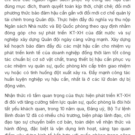
đúng mục đích, thanh quyết toán kịp thời, chặt chẽ; đổi mới
phương thức bảo đảm hậu cần gắn với đổi mới cơ chế quản lý
tài chính trong Quân đội. Thực hiện đầy đủ nghĩa vụ thu nộp
Ngân sách Nhà nước và Bộ Quốc phòng theo quy định nhằm
đóng góp cho sự phát triển KT-XH của đất nước và sự
nghiệp xây dựng Quân đội ngày càng vững mạnh. Xây dựng
kế hoạch bảo đảm đầy đủ các mặt hậu cần cho nhiệm vụ
phát triển kinh tế của doanh nghiệp đồng thời làm tốt công
tác chuẩn bị cơ sở vật chất, trang thiết bị hậu cần phục vụ
các nhiệm vụ quân sự, quốc phòng khi cấp trên giao nhiệm
vụ hoặc có tình huống đột xuất xảy ra. Đẩy mạnh công tác
huấn luyện nghiệp vụ hậu cần, nhất là ở các lữ đoàn dự bị
động viên.
Nhận thức rõ tầm quan trọng của thực hiện phát triển KT-XH
đi đôi với tăng cường tiềm lực quân sự, quốc phòng là đòi hỏi
tất yếu khách quan, trong 10 năm qua, Đảng uỷ, Bộ Tư lệnh
Binh đoàn 12 đã có nhiều chủ trương, biện pháp lãnh đạo, chỉ
đạo tạo sự chuyển biến cơ bản, toàn diện về nhận thức và
hành động, đặc biệt là vận dụng linh hoạt, sáng tạo quan