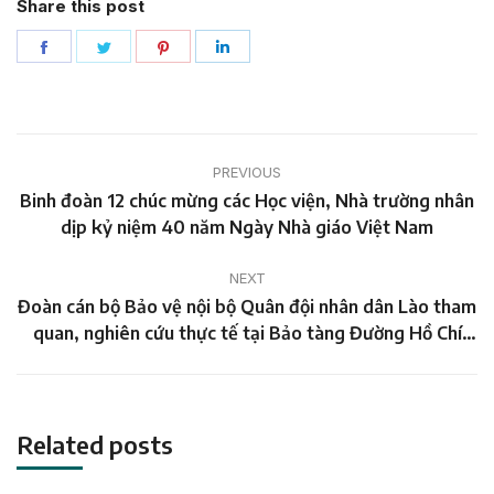
Share this post
Share
Share
Share
Share
on
on
on
on
Facebook
Twitter
Pinterest
LinkedIn
Post
PREVIOUS
navigation
Binh đoàn 12 chúc mừng các Học viện, Nhà trường nhân
Previous
dịp kỷ niệm 40 năm Ngày Nhà giáo Việt Nam
post:
NEXT
Đoàn cán bộ Bảo vệ nội bộ Quân đội nhân dân Lào tham
Next
quan, nghiên cứu thực tế tại Bảo tàng Đường Hồ Chí
post:
Minh, Binh đoàn 12
Related posts