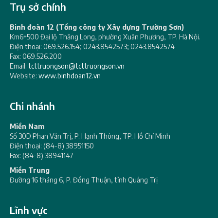
Trụ sở chính
Binh đoàn 12 (Tổng công ty Xây dựng Trường Sơn)
Km6+500 Đại lộ Thăng Long, phường Xuân Phương, TP. Hà Nội.
Điện thoại: 069.526.154; 0243.8542573; 0243.8542574
Fax: 069.526.200
Email:
tcttruongson@tcttruongson.vn
Website:
www.binhdoan12.vn
Chi nhánh
Miền Nam
Số 30D Phan Văn Trị, P. Hạnh Thông, TP. Hồ Chí Minh
Điện thoại: (84-8) 38951150
Fax: (84-8) 38941147
Miền Trung
Đường 16 tháng 6, P. Đồng Thuận, tỉnh Quảng Trị
Lĩnh vực