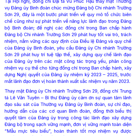
Tại Hội nghị, đồng chí Đại tá Vũ Phúc Hậu thay mặt Thường
vụ Đảng ủy Binh đoàn chúc mừng Đảng bộ Chi nhánh Trường
Sơn 29, đây là một bước phát triển về quy mô tổ chức biên
chế cũng như sự phát triển về năng lực lãnh đạo trong Đảng
bộ Binh đoàn; đề nghị các đồng chí trong Ban chấp hành
Đảng bộ Chi nhánh Trường Sơn 29 phát huy tốt vai trò, trách
nhiệm, nắm vững các quy định của Điều lệ Đảng và quy chế
của Đảng ủy Binh đoàn, yêu cầu Đảng ủy Chi nhánh Trường
Sơn 29 phát huy trí tuệ tập thể, xây dựng quy chế lãnh đạo
của Đảng ủy trên các mặt công tác trọng yếu, phân công
nhiệm vụ cụ thể cho từng đồng chí trong Ban chấp hành, xây
dựng Nghị quyết của Đảng ủy nhiệm kỳ 2023 – 2025, trước
mắt lãnh đạo đơn vị hoàn thành xuất sắc nhiệm vụ năm 2023.
Thay mặt Đảng ủy Chi nhánh Trường Sơn 29, đồng chí Trung
tá Lê Văn Tuyên – Bí thư Đảng ủy cảm ơn sự quan tâm lãnh
đạo sâu sát của Thường vụ Đảng ủy Binh đoàn, sự chỉ đạo,
hướng dẫn của các cơ quan Binh đoàn, đồng thời biểu thị
quyết tâm của Đảng ủy trong công tác lãnh đạo xây dựng
Đảng bộ trong sạch vững mạnh, đơn vị vững mạnh toàn diện
“Mẫu mực tiêu biểu”, hoàn thành tốt mọi nhiệm vụ được