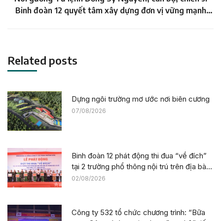
Next
Binh đoàn 12 quyết tâm xây dựng đơn vị vững mạnh
post:
toàn diện
Related posts
Dựng ngôi trường mơ ước nơi biên cương
07/08/2026
Binh đoàn 12 phát động thi đua “về đích”
tại 2 trường phổ thông nội trú trên địa bàn
tỉnh Lào Cai
02/08/2026
Công ty 532 tổ chức chương trình: “Bữa