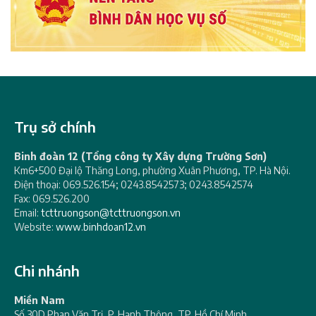
Trụ sở chính
Binh đoàn 12 (Tổng công ty Xây dựng Trường Sơn)
Km6+500 Đại lộ Thăng Long, phường Xuân Phương, TP. Hà Nội.
Điện thoại: 069.526.154; 0243.8542573; 0243.8542574
Fax: 069.526.200
Email:
tcttruongson@tcttruongson.vn
Website:
www.binhdoan12.vn
Chi nhánh
Miền Nam
Số 30D Phan Văn Trị, P. Hạnh Thông, TP. Hồ Chí Minh