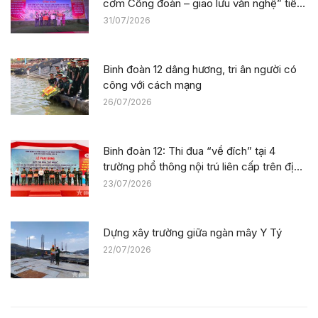
cơm Công đoàn – giao lưu văn nghệ” tiếp
sức công trường tại dự án Trường phổ
31/07/2026
thông nội trú liên cấp La Êê (TP. Đà Nẵng)
Binh đoàn 12 dâng hương, tri ân người có
công với cách mạng
26/07/2026
Binh đoàn 12: Thi đua “về đích” tại 4
trường phổ thông nội trú liên cấp trên địa
bàn tỉnh Thanh Hóa
23/07/2026
Dựng xây trường giữa ngàn mây Y Tý
22/07/2026