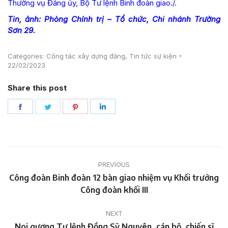
Thường vụ Đảng ủy, Bộ Tư lệnh Binh đoàn giao./.
Tin, ảnh: Phòng Chính trị – Tổ chức, Chi nhánh Trường
Sơn 29.
Categories:
Công tác xây dựng đảng
,
Tin tức sự kiện
22/02/2023
Share this post
Share
Share
Share
Share
on
on
on
on
Facebook
Twitter
Pinterest
LinkedIn
Post
PREVIOUS
navigation
Công đoàn Binh đoàn 12 bàn giao nhiệm vụ Khối trưởng
Previous
Công đoàn khối III
post:
NEXT
Noi gương Tư lệnh Đồng Sỹ Nguyên, cán bộ, chiến sĩ