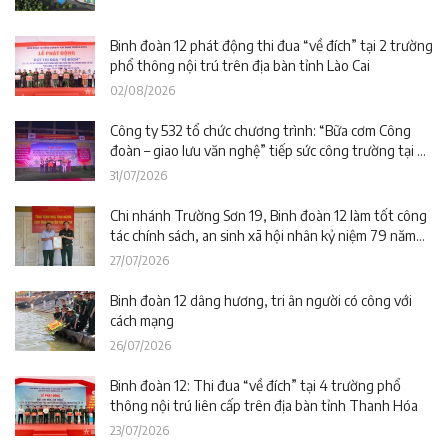
Binh đoàn 12 phát động thi đua “về đích” tại 2 trường
phổ thông nội trú trên địa bàn tỉnh Lào Cai
02/08/2026
Công ty 532 tổ chức chương trình: “Bữa cơm Công
đoàn – giao lưu văn nghệ” tiếp sức công trường tại dự
án Trường phổ thông nội trú liên cấp La Êê (TP. Đà
31/07/2026
Nẵng)
Chi nhánh Trường Sơn 19, Binh đoàn 12 làm tốt công
tác chính sách, an sinh xã hội nhân kỷ niệm 79 năm
Ngày Thương binh – Liệt sĩ
27/07/2026
Binh đoàn 12 dâng hương, tri ân người có công với
cách mạng
26/07/2026
Binh đoàn 12: Thi đua “về đích” tại 4 trường phổ
thông nội trú liên cấp trên địa bàn tỉnh Thanh Hóa
23/07/2026