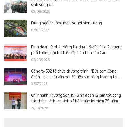
sinh vùng cao
09/08/2026
Dựng ngôi trường mơ ước nơi biên cương
07/08/2026
Binh đoàn 12 phát động thi đua “về đích” tại 2 trường
phổ thông nội trú trên địa bàn tỉnh Lào Cai
02/08/2026
Công ty 532 tổ chức chương trình: “Bữa cơm Công
đoàn – giao lưu văn nghệ” tiếp sức công trường tại dự
án Trường phổ thông nội trú liên cấp La Êê (TP. Đà
31/07/2026
Nẵng)
Chi nhánh Trường Sơn 19, Binh đoàn 12 làm tốt công
tác chính sách, an sinh xã hội nhân kỷ niệm 79 năm
Ngày Thương binh – Liệt sĩ
27/07/2026