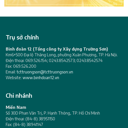
Trụ sở chính
Binh đoàn 12 (Tổng công ty Xây dựng Trường Sơn)
Km6+500 Đại lộ Thăng Long, phường Xuân Phương, TP. Hà Nội.
Điện thoại: 069.526.154; 0243.8542573; 0243.8542574
Fax: 069.526.200
Email:
tcttruongson@tcttruongson.vn
Website:
www.binhdoan12.vn
Chi nhánh
Miền Nam
Số 30D Phan Văn Trị, P. Hạnh Thông, TP. Hồ Chí Minh
Điện thoại: (84-8) 38951150
Fax: (84-8) 38941147