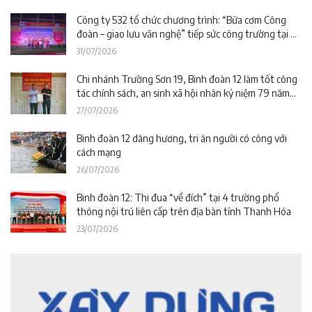
Công ty 532 tổ chức chương trình: “Bữa cơm Công
đoàn – giao lưu văn nghệ” tiếp sức công trường tại dự
án Trường phổ thông nội trú liên cấp La Êê (TP. Đà
31/07/2026
Nẵng)
Chi nhánh Trường Sơn 19, Binh đoàn 12 làm tốt công
tác chính sách, an sinh xã hội nhân kỷ niệm 79 năm
Ngày Thương binh – Liệt sĩ
27/07/2026
Binh đoàn 12 dâng hương, tri ân người có công với
cách mạng
26/07/2026
Binh đoàn 12: Thi đua “về đích” tại 4 trường phổ
thông nội trú liên cấp trên địa bàn tỉnh Thanh Hóa
23/07/2026