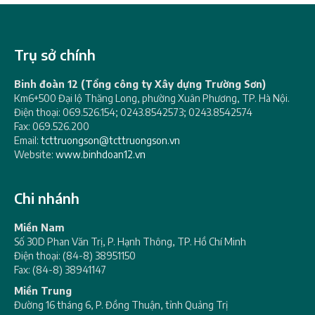
Trụ sở chính
Binh đoàn 12 (Tổng công ty Xây dựng Trường Sơn)
Km6+500 Đại lộ Thăng Long, phường Xuân Phương, TP. Hà Nội.
Điện thoại: 069.526.154; 0243.8542573; 0243.8542574
Fax: 069.526.200
Email:
tcttruongson@tcttruongson.vn
Website:
www.binhdoan12.vn
Chi nhánh
Miền Nam
Số 30D Phan Văn Trị, P. Hạnh Thông, TP. Hồ Chí Minh
Điện thoại: (84-8) 38951150
Fax: (84-8) 38941147
Miền Trung
Đường 16 tháng 6, P. Đồng Thuận, tỉnh Quảng Trị