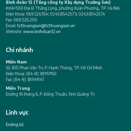
Binh đoàn 12 (Tổng công ty Xây dựng Trường Sơn)
Km6+500 Đại lộ Thăng Long, phường Xuân Phương, TP. Hà Nội.
Điện thoại: 069.526.154; 0243.8542573; 0243.8542574
Fax: 069.526.200
Email:
tcttruongson@tcttruongson.vn
Website:
www.binhdoan12.vn
Chi nhánh
Miền Nam
Số 30D Phan Văn Trị, P. Hạnh Thông, TP. Hồ Chí Minh
Điện thoại: (84-8) 38951150
Fax: (84-8) 38941147
Miền Trung
Đường 16 tháng 6, P. Đồng Thuận, tỉnh Quảng Trị
Lĩnh vực
Đường bộ