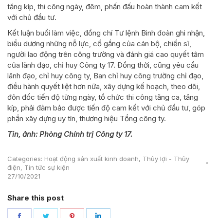
tăng kíp, thi công ngày, đêm, phấn đấu hoàn thành cam kết
với chủ đầu tư.
Kết luận buổi làm việc, đồng chí Tư lệnh Binh đoàn ghi nhận,
biểu dương những nỗ lực, cố gắng của cán bộ, chiến sĩ,
người lao động trên công trường và đánh giá cao quyết tâm
của lãnh đạo, chỉ huy Công ty 17. Đồng thời, cũng yêu cầu
lãnh đạo, chỉ huy công ty, Ban chỉ huy công trường chỉ đạo,
điều hành quyết liệt hơn nữa, xây dựng kế hoạch, theo dõi,
đôn đốc tiến độ từng ngày, tổ chức thi công tăng ca, tăng
kíp, phải đảm bảo được tiến độ cam kết với chủ đầu tư, góp
phần xây dựng uy tín, thương hiệu Tổng công ty.
Tin, ảnh: Phòng Chính trị Công ty 17.
Categories:
Hoạt động sản xuất kinh doanh
,
Thủy lợi - Thủy
điện
,
Tin tức sự kiện
27/10/2021
Share this post
Share
Share
Share
Share