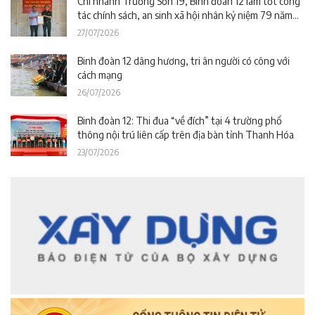
Chi nhánh Trường Sơn 19, Binh đoàn 12 làm tốt công
tác chính sách, an sinh xã hội nhân kỷ niệm 79 năm
Ngày Thương binh – Liệt sĩ
27/07/2026
Binh đoàn 12 dâng hương, tri ân người có công với
cách mạng
26/07/2026
Binh đoàn 12: Thi đua “về đích” tại 4 trường phổ
thông nội trú liên cấp trên địa bàn tỉnh Thanh Hóa
23/07/2026