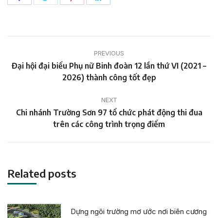
on
on
on
on
Facebook
Twitter
Pinterest
LinkedIn
Post
PREVIOUS
navigation
Đại hội đại biểu Phụ nữ Binh đoàn 12 lần thứ VI (2021 –
Previous
2026) thành công tốt đẹp
post:
NEXT
Chi nhánh Trường Sơn 97 tổ chức phát động thi đua
Next
trên các công trình trọng điểm
post:
Related posts
Dựng ngôi trường mơ ước nơi biên cương