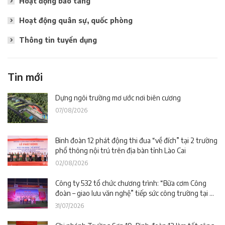
Hoạt động bảo tàng
Hoạt động quân sự, quốc phòng
Thông tin tuyển dụng
Tin mới
Dựng ngôi trường mơ ước nơi biên cương
07/08/2026
Binh đoàn 12 phát động thi đua “về đích” tại 2 trường
phổ thông nội trú trên địa bàn tỉnh Lào Cai
02/08/2026
Công ty 532 tổ chức chương trình: “Bữa cơm Công
đoàn – giao lưu văn nghệ” tiếp sức công trường tại dự
án Trường phổ thông nội trú liên cấp La Êê (TP. Đà
31/07/2026
Nẵng)