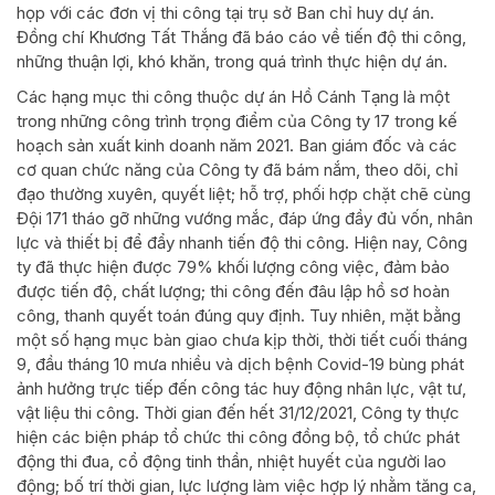
họp với các đơn vị thi công tại trụ sở Ban chỉ huy dự án.
Đồng chí Khương Tất Thắng đã báo cáo về tiến độ thi công,
những thuận lợi, khó khăn, trong quá trình thực hiện dự án.
Các hạng mục thi công thuộc dự án Hồ Cánh Tạng là một
trong những công trình trọng điểm của Công ty 17 trong kế
hoạch sản xuất kinh doanh năm 2021. Ban giám đốc và các
cơ quan chức năng của Công ty đã bám nắm, theo dõi, chỉ
đạo thường xuyên, quyết liệt; hỗ trợ, phối hợp chặt chẽ cùng
Đội 171 tháo gỡ những vướng mắc, đáp ứng đầy đủ vốn, nhân
lực và thiết bị để đẩy nhanh tiến độ thi công. Hiện nay, Công
ty đã thực hiện được 79% khối lượng công việc, đảm bảo
được tiến độ, chất lượng; thi công đến đâu lập hồ sơ hoàn
công, thanh quyết toán đúng quy định. Tuy nhiên, mặt bằng
một số hạng mục bàn giao chưa kịp thời, thời tiết cuối tháng
9, đầu tháng 10 mưa nhiều và dịch bệnh Covid-19 bùng phát
ảnh hưởng trực tiếp đến công tác huy động nhân lực, vật tư,
vật liệu thi công. Thời gian đến hết 31/12/2021, Công ty thực
hiện các biện pháp tổ chức thi công đồng bộ, tổ chức phát
động thi đua, cổ động tinh thần, nhiệt huyết của người lao
động; bố trí thời gian, lực lượng làm việc hợp lý nhằm tăng ca,