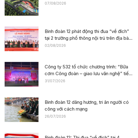
07/08/2026
Binh đoàn 12 phát động thi đua “về đích”
tại 2 trường phổ thông nội trú trên địa bàn
tỉnh Lào Cai
02/08/2026
Công ty 532 tổ chức chương trình: “Bữa
cơm Công đoàn – giao lưu văn nghệ” tiếp
sức công trường tại dự án Trường phổ
31/07/2026
thông nội trú liên cấp La Êê (TP. Đà Nẵng)
Binh đoàn 12 dâng hương, tri ân người có
công với cách mạng
26/07/2026
Binh đoàn 12: Thi đua “về đích” tại 4