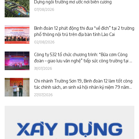
Dựng ngôi trường mơ ước nơi biên cương
07/08/2026
Binh đoàn 12 phát động thi đua “về đích” tại 2 trường
phổ thông nội trú trên địa bàn tỉnh Lào Cai
02/08/2026
Công ty 532 tổ chức chương trình: “Bữa cơm Công
đoàn – giao lưu văn nghệ” tiếp sức công trường tại dự
án Trường phổ thông nội trú liên cấp La Êê (TP. Đà
31/07/2026
Nẵng)
Chi nhánh Trường Sơn 19, Binh đoàn 12 làm tốt công
tác chính sách, an sinh xã hội nhân kỷ niệm 79 năm
Ngày Thương binh – Liệt sĩ
27/07/2026