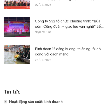
tỉnh Lào Cai
02/08/2026
Công ty 532 tổ chức chương trình: “Bữa
cơm Công đoàn – giao lưu văn nghệ” tiếp
sức công trường tại dự án Trường phổ
31/07/2026
thông nội trú liên cấp La Êê (TP. Đà Nẵng)
Binh đoàn 12 dâng hương, tri ân người có
công với cách mạng
26/07/2026
Tin tức
Hoạt động sản xuất kinh doanh