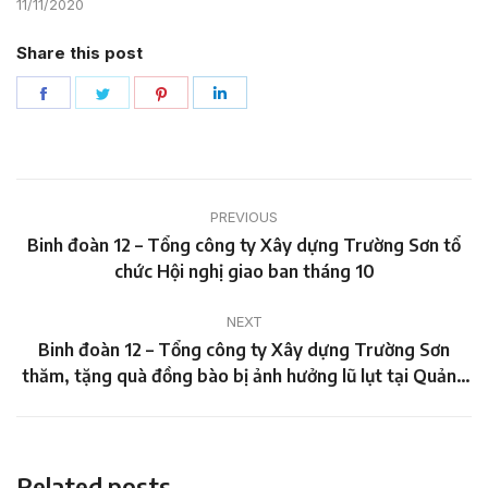
11/11/2020
Share this post
Share
Share
Share
Share
on
on
on
on
Facebook
Twitter
Pinterest
LinkedIn
Post
PREVIOUS
navigation
Binh đoàn 12 – Tổng công ty Xây dựng Trường Sơn tổ
Previous
chức Hội nghị giao ban tháng 10
post:
NEXT
Binh đoàn 12 – Tổng công ty Xây dựng Trường Sơn
Next
thăm, tặng quà đồng bào bị ảnh hưởng lũ lụt tại Quảng
post:
Bình
Related posts