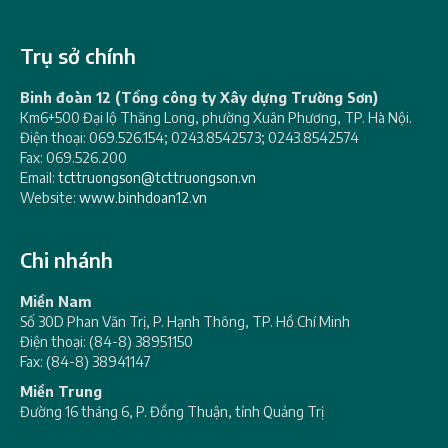
Trụ sở chính
Binh đoàn 12 (Tổng công ty Xây dựng Trường Sơn)
Km6+500 Đại lộ Thăng Long, phường Xuân Phương, TP. Hà Nội.
Điện thoại: 069.526.154; 0243.8542573; 0243.8542574
Fax: 069.526.200
Email:
tcttruongson@tcttruongson.vn
Website:
www.binhdoan12.vn
Chi nhánh
Miền Nam
Số 30D Phan Văn Trị, P. Hạnh Thông, TP. Hồ Chí Minh
Điện thoại: (84-8) 38951150
Fax: (84-8) 38941147
Miền Trung
Đường 16 tháng 6, P. Đồng Thuận, tỉnh Quảng Trị