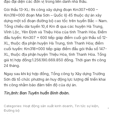
đạo đại diện các đơn vị trong liên danh nhà thầu.
Gói thầu 13-XL: thi công xây dựng đoạn Km307+600 –
Km318+000 đoạn Mai Sơn – Quốc lộ 45 thuộc dự án xây
dựng một số đoạn đường bộ cao tốc trên tuyến Bắc – Nam.
Tổng chiều dài tuyến 10,4 Km đi qua các huyện Hà Trung,
Vĩnh Lộc, Yên Định và Thiệu Hóa của tỉnh Thanh Hóa. Điểm
đầu tuyến: Km307 + 600 tiếp giáp điểm cuối gói thầu số 12-
XL, thuộc địa phận huyện Hà Trung, tỉnh Thanh Hóa; điểm
cuối tuyến: Km318+000 tiếp giáp điểm đầu gói thầu số 147-
XL, thuộc địa phận huyện Thiệu Hóa, tỉnh Thanh Hóa. Tổng
giá trị hợp đồng:1.256.190.669.850 đồng. Thời gian thi công
24 tháng.
Ngay sau khi ký hợp đồng, Tổng công ty Xây dựng Trường
Sơn đã tổ chức phương án huy động lực lượng để triển khai
thi công nhằm bảo đảm tiến độ của dự án.
Tin,ảnh: Ban Tuyên huấn Binh đoàn.
Categories:
Hoạt động sản xuất kinh doanh
,
Tin tức sự kiện
,
Đường bộ