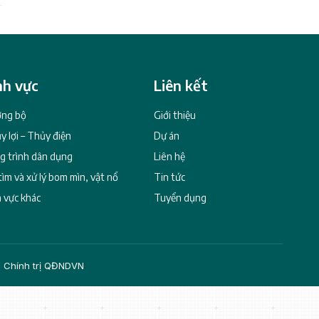
nh vực
Liên kết
ng bộ
Giới thiệu
y lợi – Thủy điện
Dự án
g trình dân dụng
Liên hệ
tìm và xử lý bom mìn, vật nổ
Tin tức
h vực khác
Tuyển dụng
c Chính trị QĐNDVN