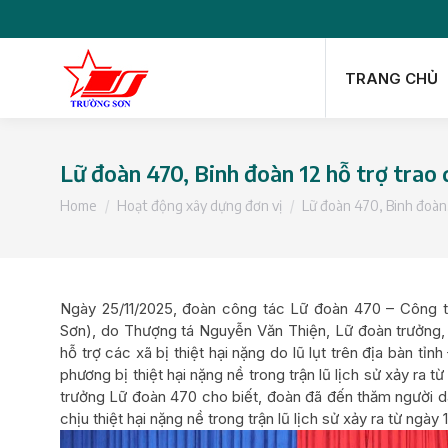
TRANG CHỦ
TRANG CHỦ
Lữ đoàn 470, Binh đoàn 12 hỗ trợ trao 
You are here:
Home
Hoạt động xây dựng đơn vị
Lữ đoàn 470, Binh đoà
Ngày 25/11/2025, đoàn công tác Lữ đoàn 470 – Công 
Sơn), do Thượng tá Nguyễn Văn Thiện, Lữ đoàn trưởng, C
hỗ trợ các xã bị thiệt hại nặng do lũ lụt trên địa bàn 
phương bị thiệt hại nặng nề trong trận lũ lịch sử xảy ra
trưởng Lữ đoàn 470 cho biết, đoàn đã đến thăm người d
chịu thiệt hại nặng nề trong trận lũ lịch sử xảy ra từ ngày