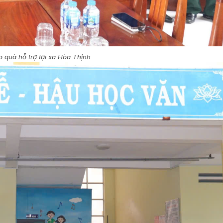
 quà hỗ trợ tại xã Hòa Thịnh