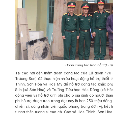
Đoàn công tác trao hỗ trợ Tr
Tại các nơi đến thăm đoàn công tác của Lữ đoàn 470 
Trường Sơn) đã thực hiện nhiều hoạt động hỗ trợ thiết
Thịnh, Sơn Hòa và Hòa Mỹ để hỗ trợ công tác khắc phụ
Sơn (xã Sơn Hòa) và Trường Tiểu học Hòa Đồng (xã Hòa 
động viên và hỗ trợ kinh phí cho 5 gia đình có người th
phí hỗ trợ được trao trong đợt này là hơn 250 triệu đồn
chiến sĩ, công nhân viên quốc phòng trong đơn vị, kết h
tương thân tương ái cao cả. Các xã Hòa Thịnh, Sơn Hòa