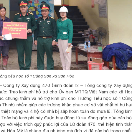
ường tiểu học số 1 Củng Sơn xã Sơn Hòa
– Công ty Xây dựng 470 (Binh đoàn 12 – Tổng công ty Xây dựn
 thực: Trao kinh phí hỗ trợ cho Ủy ban MTTQ Việt Nam các xã Hò
c chung; thăm và hỗ trợ kinh phí cho Trường Tiểu học số 1 Củn
Thịnh) nhằm giúp các trường khắc phục cơ sở vật chất bị hư hại
ân thiệt mạng và 4 hộ có nhà bị sập hoàn toàn do mưa lũ. Tổng kin
g. Toàn bộ kinh phí này được huy động từ sự đóng góp của cán bộ
ợp với việc trích quỹ phúc lợi của Lữ đoàn 470, thể hiện tinh thầ
 và Hòa Mỹ là những địa phương mà đơn vị đã gắn bó trong nhiề