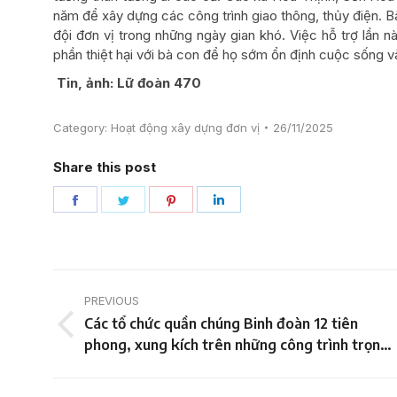
năm để xây dựng các công trình giao thông, thủy điện. B
đội đơn vị trong những ngày gian khó. Việc hỗ trợ lần n
phần thiệt hại với bà con để họ sớm ổn định cuộc sống v
Tin, ảnh: Lữ đoàn 470
Category:
Hoạt động xây dựng đơn vị
26/11/2025
Share this post
Share
Share
Share
Share
on
on
on
on
Facebook
Twitter
Pinterest
LinkedIn
Post
PREVIOUS
navigation
Các tổ chức quần chúng Binh đoàn 12 tiên
Previous
phong, xung kích trên những công trình trọng
post:
điểm