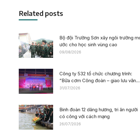
Related posts
Bộ đội Trường Sơn xây ngôi trường m
ước cho học sinh vùng cao
09/08/2026
Công ty 532 tổ chức chương trình:
“Bữa cơm Công đoàn – giao lưu văn
nghệ” tiếp sức công trường tại dự án
31/07/2026
Trường phổ thông nội trú liên cấp La
Êê (TP. Đà Nẵng)
Binh đoàn 12 dâng hương, tri ân người
có công với cách mạng
26/07/2026