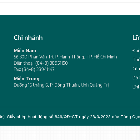
Chi nhánh
Lĩ
Miền Nam
Đườ
Số 30D Phan Văn Trị, P. Hạnh Thông, TP. Hồ Chí Minh
Thủ
Điện thoại: (84-8) 38951150
Côn
Fax: (84-8) 38941147
Dò 
Miền Trung
Đường 16 tháng 6, P. Đồng Thuận, tỉnh Quảng Trị
Lĩn
Sơn). Giấy phép hoạt động số 846/QĐ-CT ngày 28/3/2023 của Tổng Cụ