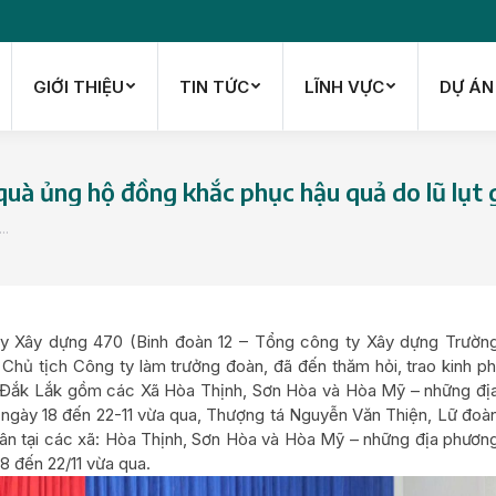
GIỚI THIỆU
TIN TỨC
LĨNH VỰC
DỰ ÁN
GIỚI THIỆU
TIN TỨC
LĨNH VỰC
DỰ ÁN
quà ủng hộ đồng khắc phục hậu quả do lũ lụt g
n…
ty Xây dựng 470 (Binh đoàn 12 – Tổng công ty Xây dựng Trườn
hủ tịch Công ty làm trưởng đoàn, đã đến thăm hỏi, trao kinh ph
tỉnh Đắk Lắk gồm các Xã Hòa Thịnh, Sơn Hòa và Hòa Mỹ – những đị
 từ ngày 18 đến 22-11 vừa qua, Thượng tá Nguyễn Văn Thiện, Lữ đoà
ân tại các xã: Hòa Thịnh, Sơn Hòa và Hòa Mỹ – những địa phươn
 18 đến 22/11 vừa qua.