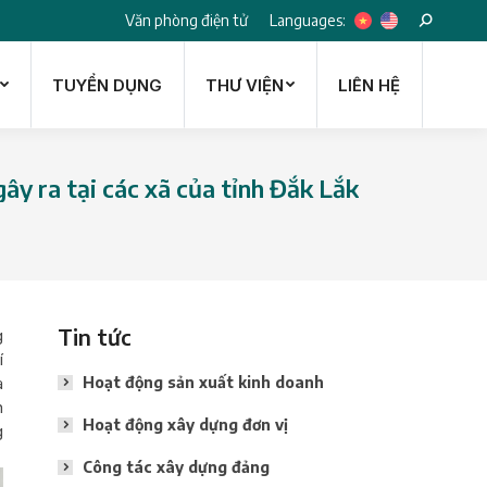
Languages:
Văn phòng điện tử
Search:
TUYỂN DỤNG
THƯ VIỆN
LIÊN HỆ
TUYỂN DỤNG
THƯ VIỆN
LIÊN HỆ
ây ra tại các xã của tỉnh Đắk Lắk
Tin tức
g
í
a
Hoạt động sản xuất kinh doanh
n
Hoạt động xây dựng đơn vị
g
Công tác xây dựng đảng