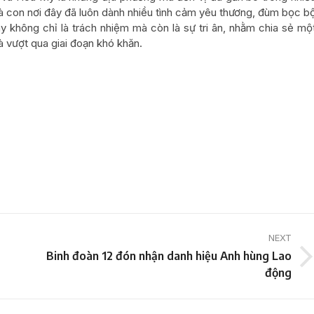
à con nơi đây đã luôn dành nhiều tình cảm yêu thương, đùm bọc b
ày không chỉ là trách nhiệm mà còn là sự tri ân, nhằm chia sẻ mộ
à vượt qua giai đoạn khó khăn.
NEXT
Binh đoàn 12 đón nhận danh hiệu Anh hùng Lao
Next
động
post: