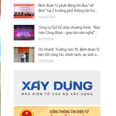
Binh đoàn 12 phát động thi đua “về
đích” tại 2 trường phổ thông nội trú
trên địa bàn tỉnh Lào Cai
02/08/2026
Công ty 532 tổ chức chương trình: “Bữa
cơm Công đoàn – giao lưu văn nghệ”
tiếp sức công trường tại dự án Trường
31/07/2026
phổ thông nội trú liên cấp La Êê (TP.
Đà Nẵng)
Chi nhánh Trường Sơn 19, Binh đoàn 12
làm tốt công tác chính sách, an sinh xã
hội nhân kỷ niệm 79 năm Ngày Thương
27/07/2026
binh – Liệt sĩ