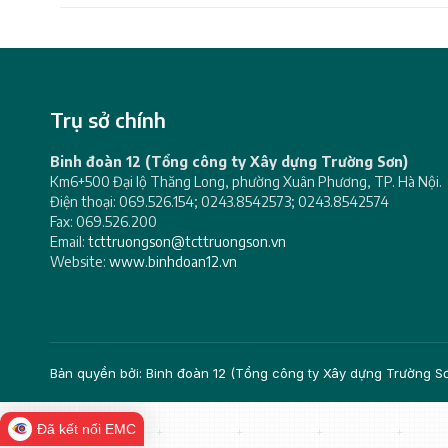
Trụ sở chính
Binh đoàn 12 (Tổng công ty Xây dựng Trường Sơn)
Km6+500 Đại lộ Thăng Long, phường Xuân Phương, TP. Hà Nội.
Điện thoại: 069.526.154; 0243.8542573; 0243.8542574
Fax: 069.526.200
Email:
tcttruongson@tcttruongson.vn
Website:
www.binhdoan12.vn
Bản quyền bởi: Binh đoàn 12 (Tổng công ty Xây dựng Trường 
Đã kết nối EMC