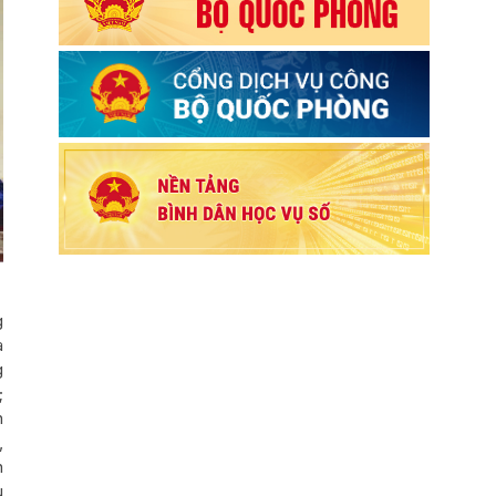
g
a
g
;
h
,
n
u