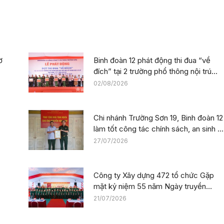
ơ
Binh đoàn 12 phát động thi đua “về
đích” tại 2 trường phổ thông nội trú
trên địa bàn tỉnh Lào Cai
02/08/2026
Chi nhánh Trường Sơn 19, Binh đoàn 12
làm tốt công tác chính sách, an sinh x
hội nhân kỷ niệm 79 năm Ngày Thươn
27/07/2026
binh – Liệt sĩ
Công ty Xây dựng 472 tổ chức Gặp
mặt kỷ niệm 55 năm Ngày truyền
thống
21/07/2026