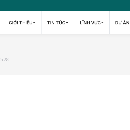
GIỚI THIỆU
TIN TỨC
LĨNH VỰC
DỰ ÁN
GIỚI THIỆU
TIN TỨC
LĨNH VỰC
DỰ ÁN
ơn 28