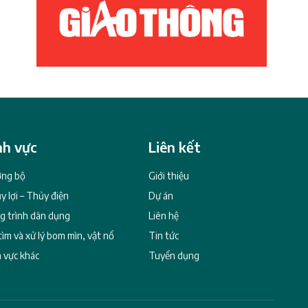
nh vực
Liên kết
ng bộ
Giới thiệu
y lợi – Thủy điện
Dự án
g trình dân dụng
Liên hệ
tìm và xử lý bom mìn, vật nổ
Tin tức
h vực khác
Tuyển dụng