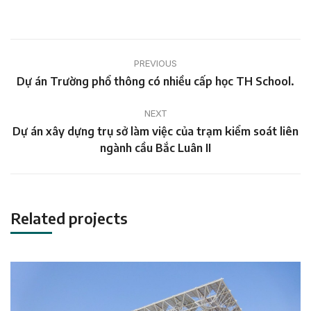
on
on
on
Facebook
Twitter
Pinterest
Project
PREVIOUS
navigation
Previous
Dự án Trường phổ thông có nhiều cấp học TH School.
project:
NEXT
Dự án xây dựng trụ sở làm việc của trạm kiểm soát liên
Next
ngành cầu Bắc Luân II
project:
Related projects