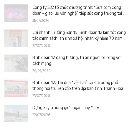
Công ty 532 tổ chức chương trình: “Bữa cơm Công
đoàn – giao lưu văn nghệ” tiếp sức công trường tại dự
án Trường phổ thông nội trú liên cấp La Êê (TP. Đà
31/07/2026
Nẵng)
Chi nhánh Trường Sơn 19, Binh đoàn 12 làm tốt công
tác chính sách, an sinh xã hội nhân kỷ niệm 79 năm
Ngày Thương binh – Liệt sĩ
27/07/2026
Binh đoàn 12 dâng hương, tri ân người có công với
cách mạng
26/07/2026
Binh đoàn 12: Thi đua “về đích” tại 4 trường phổ
thông nội trú liên cấp trên địa bàn tỉnh Thanh Hóa
23/07/2026
Dựng xây trường giữa ngàn mây Y Tý
22/07/2026