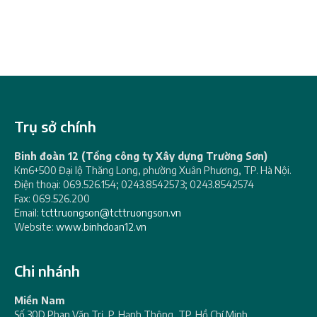
Trụ sở chính
Binh đoàn 12 (Tổng công ty Xây dựng Trường Sơn)
Km6+500 Đại lộ Thăng Long, phường Xuân Phương, TP. Hà Nội.
Điện thoại: 069.526.154; 0243.8542573; 0243.8542574
Fax: 069.526.200
Email:
tcttruongson@tcttruongson.vn
Website:
www.binhdoan12.vn
Chi nhánh
Miền Nam
Số 30D Phan Văn Trị, P. Hạnh Thông, TP. Hồ Chí Minh