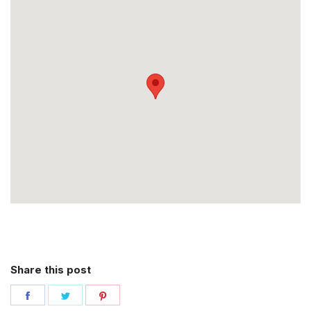
Share this post
Share
Share
Share