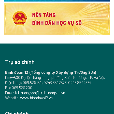
Trụ sở chính
Binh đoàn 12 (Tổng công ty Xây dựng Trường Sơn)
Km6+500 Đại lộ Thăng Long, phường Xuân Phương, TP. Hà Nội.
Điện thoại: 069.526.154; 0243.8542573; 0243.8542574
Fax: 069.526.200
Email:
tcttruongson@tcttruongson.vn
Website:
www.binhdoan12.vn
Chi nhánh