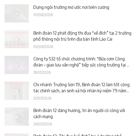
Dựng ngôi trường mơ ước nơi biên cương
07/08/2026
Binh đoàn 12 phát động thi đua “về đích” tại 2 trường
phổ thông nội trú trên địa bàn tỉnh Lào Cai
02/08/2026
Công ty 532 tổ chức chương trình: “Bữa cơm Công
đoàn – giao lưu văn nghệ” tiếp sức công trường tại dự
án Trường phổ thông nội trú liên cấp La Êê (TP. Đà
31/07/2026
Nẵng)
Chi nhánh Trường Sơn 19, Binh đoàn 12 làm tốt công
tác chính sách, an sinh xã hội nhân kỷ niệm 79 năm
Ngày Thương binh – Liệt sĩ
27/07/2026
Binh đoàn 12 dâng hương, tri ân người có công với
cách mạng
26/07/2026