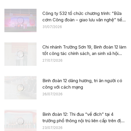
Công ty 532 tổ chức chương trình: “Bữa
cơm Công đoàn – giao lưu văn nghệ” tiếp
sức công trường tại dự án Trường phổ
31/07/2026
thông nội trú liên cấp La Êê (TP. Đà Nẵng)
Chi nhánh Trường Sơn 19, Binh đoàn 12 làm
tốt công tác chính sách, an sinh xã hội
nhân kỷ niệm 79 năm Ngày Thương binh –
27/07/2026
Liệt sĩ
Binh đoàn 12 dâng hương, tri ân người có
công với cách mạng
26/07/2026
Binh đoàn 12: Thi đua “về đích” tại 4
trường phổ thông nội trú liên cấp trên địa
bàn tỉnh Thanh Hóa
23/07/2026