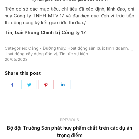
Trên cơ sở các mục tiêu, chỉ tiêu đã xác định, lãnh đạo, chỉ
huy Công ty TNHH MTV 17 và đại diện các đơn vị trực tiếp
thi công cùng ký kết giao ước thi đua./.
Tin, bài: Phòng Chính trị Công ty 17.
Categories:
Cảng - Đường thủy
,
Hoạt động sản xuất kinh doanh
,
Hoạt động xây dựng đơn vị
,
Tin tức sự kiện
20/05/2023
Share this post
Share
Share
Share
Share
on
on
on
on
Facebook
Twitter
Pinterest
LinkedIn
Post
PREVIOUS
navigation
Bộ đội Trường Sơn phát huy phẩm chất trên các dự án
Previous
trọng điểm
post: