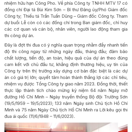
nhiệm hữu hạn Công Pho. Về phía Công ty TNHH MTV 17 có
đồng chí Đại tá Bùi Kim Sơn – Bí thư Đảng ủy/Phó Giám đốc
Công ty; Thiếu tá Trần Tuấn Dũng – Giám đốc Công ty. Tham
dự buổi Lễ còn có các đồng chí trong Ban giám đốc, chỉ huy
các cơ quan và cán bộ, nhân viên, người lao động tham gia
thi công dự án.
Đây là đợt thi đua có ý nghĩa quan trọng nhằm đẩy nhanh tiến
độ thi công ngay từ những ngày đầu, tháng đầu; đảm bảo
chất lượng, tiến độ, an toàn, hiệu quả của dự án theo đúng
cam kết với chủ đầu tư, khẳng định thương hiệu, uy tín của
Công ty trên thị trường xây dựng cơ bản đặc biệt là các dự
án có giá trị lớn; quyết tâm hoàn thành thắng lợi các chỉ tiêu,
nhiệm vụ được Tổng Công ty giao năm 2023. Đồng thời, thiết
thực lập thành tích chào mừng kỷ niệm 64 năm Ngày mở
đường Hồ Chí Minh – Ngày truyền thống Bộ đội Trường Sơn
(19/5/1959 – 19/5/2023); 133 năm Ngày sinh Chủ tịch Hồ Chí
Minh và 75 năm Ngày Chủ tịch Hồ Chí Minh ra Lời kêu gọi thi
đua ái quốc (11/6/1948 – 11/6/2023).