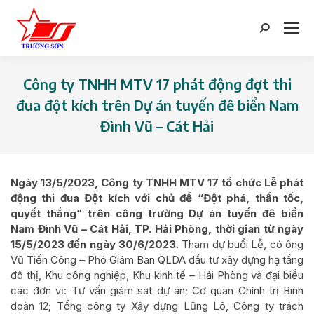
Search:
Công ty TNHH MTV 17 phát động đợt thi
đua đột kích trên Dự án tuyến đê biển Nam
Đình Vũ – Cát Hải
You are here:
Ngày 13/5/2023, Công ty TNHH MTV 17 tổ chức Lễ phát
động thi đua Đột kích với chủ đề “Đột phá, thần tốc,
quyết thắng” trên công trường Dự án tuyến đê biển
Nam Đình Vũ – Cát Hải, TP. Hải Phòng, thời gian từ ngày
15/5/2023 đến ngày 30/6/2023.
Tham dự buổi Lễ, có ông
Vũ Tiến Công – Phó Giám Ban QLDA đầu tư xây dựng hạ tầng
đô thị, Khu công nghiệp, Khu kinh tế – Hải Phòng và đại biểu
các đơn vị: Tư vấn giám sát dự án; Cơ quan Chính trị Binh
đoàn 12; Tổng công ty Xây dựng Lũng Lô, Công ty trách