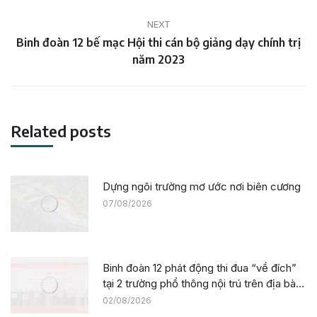
NEXT
Binh đoàn 12 bế mạc Hội thi cán bộ giảng dạy chính trị
Next
năm 2023
post:
Related posts
Dựng ngôi trường mơ ước nơi biên cương
07/08/2026
Binh đoàn 12 phát động thi đua “về đích”
tại 2 trường phổ thông nội trú trên địa bàn
tỉnh Lào Cai
02/08/2026