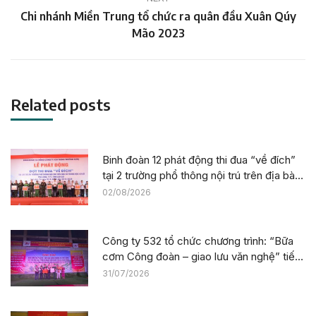
Chi nhánh Miền Trung tổ chức ra quân đầu Xuân Qúy
Next
Mão 2023
post:
Related posts
Binh đoàn 12 phát động thi đua “về đích”
tại 2 trường phổ thông nội trú trên địa bàn
tỉnh Lào Cai
02/08/2026
Công ty 532 tổ chức chương trình: “Bữa
cơm Công đoàn – giao lưu văn nghệ” tiếp
sức công trường tại dự án Trường phổ
31/07/2026
thông nội trú liên cấp La Êê (TP. Đà Nẵng)