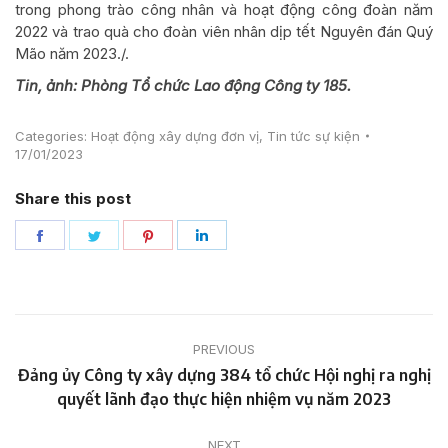
trong phong trào công nhân và hoạt động công đoàn năm
2022 và trao quà cho đoàn viên nhân dịp tết Nguyên đán Quý
Mão năm 2023./.
Tin, ảnh: Phòng Tổ chức Lao động Công ty 185.
Categories:
Hoạt động xây dựng đơn vị
,
Tin tức sự kiện
17/01/2023
Share this post
Share
Share
Share
Share
on
on
on
on
Facebook
Twitter
Pinterest
LinkedIn
Post
PREVIOUS
navigation
Đảng ủy Công ty xây dựng 384 tổ chức Hội nghị ra nghị
Previous
quyết lãnh đạo thực hiện nhiệm vụ năm 2023
post:
NEXT