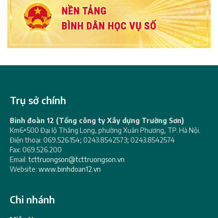
Trụ sở chính
Binh đoàn 12 (Tổng công ty Xây dựng Trường Sơn)
Km6+500 Đại lộ Thăng Long, phường Xuân Phương, TP. Hà Nội.
Điện thoại: 069.526.154; 0243.8542573; 0243.8542574
Fax: 069.526.200
Email:
tcttruongson@tcttruongson.vn
Website:
www.binhdoan12.vn
Chi nhánh