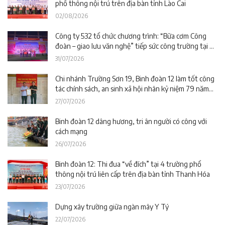
phổ thông nội trú trên địa bàn tỉnh Lào Cai
02/08/2026
Công ty 532 tổ chức chương trình: “Bữa cơm Công
đoàn – giao lưu văn nghệ” tiếp sức công trường tại dự
án Trường phổ thông nội trú liên cấp La Êê (TP. Đà
31/07/2026
Nẵng)
Chi nhánh Trường Sơn 19, Binh đoàn 12 làm tốt công
tác chính sách, an sinh xã hội nhân kỷ niệm 79 năm
Ngày Thương binh – Liệt sĩ
27/07/2026
Binh đoàn 12 dâng hương, tri ân người có công với
cách mạng
26/07/2026
Binh đoàn 12: Thi đua “về đích” tại 4 trường phổ
thông nội trú liên cấp trên địa bàn tỉnh Thanh Hóa
23/07/2026
Dựng xây trường giữa ngàn mây Y Tý
22/07/2026