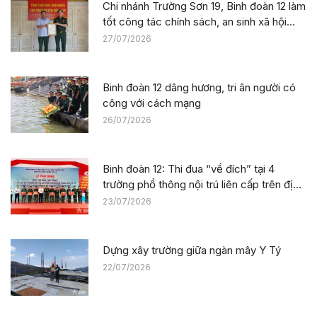
Chi nhánh Trường Sơn 19, Binh đoàn 12 làm
tốt công tác chính sách, an sinh xã hội
nhân kỷ niệm 79 năm Ngày Thương binh –
27/07/2026
Liệt sĩ
Binh đoàn 12 dâng hương, tri ân người có
công với cách mạng
26/07/2026
Binh đoàn 12: Thi đua “về đích” tại 4
trường phổ thông nội trú liên cấp trên địa
bàn tỉnh Thanh Hóa
23/07/2026
Dựng xây trường giữa ngàn mây Y Tý
22/07/2026