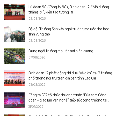
Lữ đoàn 98 (Công ty 98), Binh đoàn 12: “Mở đường
thắng lợi”, kiến tạo tương lai
09/08/2026
Bộ đội Trường Sơn xây ngôi trường mơ ước cho học
sinh vùng cao
09/08/2026
Dựng ngôi trường mơ ước nơi biên cương
07/08/2026
Binh đoàn 12 phát động thi đua “về đích” tại 2 trường
phổ thông nội trú trên địa bàn tỉnh Lào Cai
02/08/2026
Công ty 532 tổ chức chương trình: “Bữa cơm Công
đoàn – giao lưu văn nghệ” tiếp sức công trường tại dự
án Trường phổ thông nội trú liên cấp La Êê (TP. Đà
31/07/2026
Nẵng)