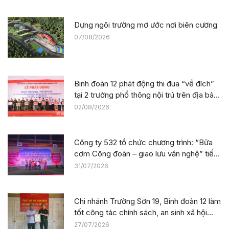
Dựng ngôi trường mơ ước nơi biên cương
07/08/2026
Binh đoàn 12 phát động thi đua “về đích”
tại 2 trường phổ thông nội trú trên địa bàn
tỉnh Lào Cai
02/08/2026
Công ty 532 tổ chức chương trình: “Bữa
cơm Công đoàn – giao lưu văn nghệ” tiếp
sức công trường tại dự án Trường phổ
31/07/2026
thông nội trú liên cấp La Êê (TP. Đà Nẵng)
Chi nhánh Trường Sơn 19, Binh đoàn 12 làm
tốt công tác chính sách, an sinh xã hội
nhân kỷ niệm 79 năm Ngày Thương binh –
27/07/2026