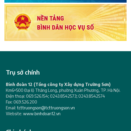
Trụ sở chính
Binh đoàn 12 (Tổng công ty Xây dựng Trường Sơn)
Km6+500 Đại lộ Thăng Long, phường Xuân Phương, TP. Hà Nội.
Điện thoại: 069.526.154; 0243.8542573; 0243.8542574
Fax: 069.526.200
Email:
tcttruongson@tcttruongson.vn
Website:
www.binhdoan12.vn