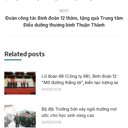
Quảng Trị nhân kỷ niệm 73 năm Ngày Thương binh –
liệt sỹ 27/7.
NEXT
Đoàn công tác Binh đoàn 12 thăm, tặng quà Trung tâm
Next
Điều dưỡng thương binh Thuận Thành
post:
Related posts
Lữ đoàn 98 (Công ty 98), Binh đoàn 12:
“Mở đường thắng lợi”, kiến tạo tương lai
09/08/2026
Bộ đội Trường Sơn xây ngôi trường mơ
ước cho học sinh vùng cao
09/08/2026