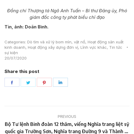
Đồng chí Thượng tá Ngô Anh Tuấn – Bí thư Đảng ủy, Phó
giám đốc công ty phát biểu chỉ đạo
Tin, ảnh: Doãn Bình.
Categories:
Dò tìm và xử lý bom mìn, vật nổ
,
Hoạt động sản xuất
kinh doanh
,
Hoạt động xây dựng đơn vị
,
Lĩnh vực khác
,
Tin tức
sự kiện
20/07/2020
Share this post
Share
Share
Share
Share
on
on
on
on
Facebook
Twitter
Pinterest
LinkedIn
Post
PREVIOUS
navigation
Bộ Tư lệnh Binh đoàn 12 thăm, viếng Nghĩa trang liệt sỹ
Previous
quốc gia Trường Sơn, Nghĩa trang Đường 9 và Thành cổ
post: