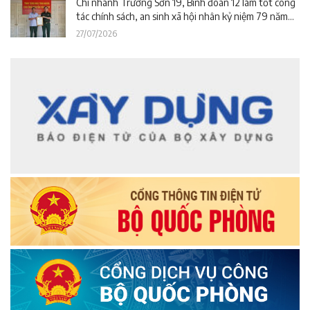
Chi nhánh Trường Sơn 19, Binh đoàn 12 làm tốt công
tác chính sách, an sinh xã hội nhân kỷ niệm 79 năm
Ngày Thương binh – Liệt sĩ
27/07/2026