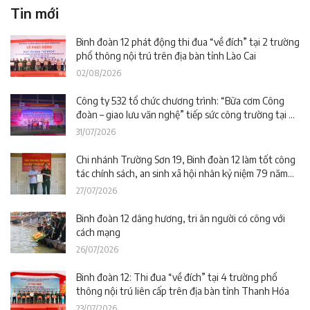
Tin mới
Binh đoàn 12 phát động thi đua “về đích” tại 2 trường
phổ thông nội trú trên địa bàn tỉnh Lào Cai
02/08/2026
Công ty 532 tổ chức chương trình: “Bữa cơm Công
đoàn – giao lưu văn nghệ” tiếp sức công trường tại dự
án Trường phổ thông nội trú liên cấp La Êê (TP. Đà
31/07/2026
Nẵng)
Chi nhánh Trường Sơn 19, Binh đoàn 12 làm tốt công
tác chính sách, an sinh xã hội nhân kỷ niệm 79 năm
Ngày Thương binh – Liệt sĩ
27/07/2026
Binh đoàn 12 dâng hương, tri ân người có công với
cách mạng
26/07/2026
Binh đoàn 12: Thi đua “về đích” tại 4 trường phổ
thông nội trú liên cấp trên địa bàn tỉnh Thanh Hóa
23/07/2026