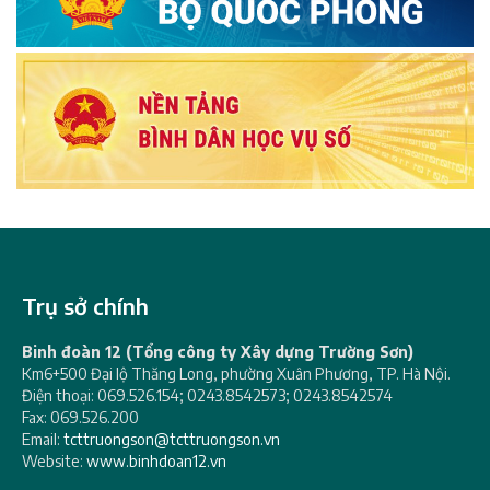
Trụ sở chính
Binh đoàn 12 (Tổng công ty Xây dựng Trường Sơn)
Km6+500 Đại lộ Thăng Long, phường Xuân Phương, TP. Hà Nội.
Điện thoại: 069.526.154; 0243.8542573; 0243.8542574
Fax: 069.526.200
Email:
tcttruongson@tcttruongson.vn
Website:
www.binhdoan12.vn