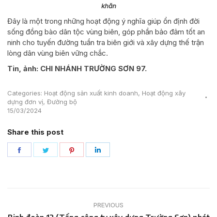
khăn
Đây là một trong những hoạt động ý nghĩa giúp ổn định đời
sống đồng bào dân tộc vùng biên, góp phần bảo đảm tốt an
ninh cho tuyến đường tuần tra biên giới và xây dựng thế trận
lòng dân vùng biên vững chắc.
Tin, ảnh: CHI NHÁNH TRƯỜNG SƠN 97.
Categories:
Hoạt động sản xuất kinh doanh
,
Hoạt động xây
dựng đơn vị
,
Đường bộ
15/03/2024
Share this post
Share
Share
Share
Share
on
on
on
on
Facebook
Twitter
Pinterest
LinkedIn
Post
PREVIOUS
navigation