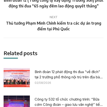
Binh đoàn 12 (Tổng công ty xây dựng Trường Sơn) phát
Previous
động thi đua “65 ngày đêm lao động quyết thắng”
post:
NEXT
Thủ tướng Phạm Minh Chính kiểm tra các dự án trọng
Next
điểm tại Phú Quốc
post:
Related posts
Binh đoàn 12 phát động thi đua “về đích”
tại 2 trường phổ thông nội trú trên địa bàn
tỉnh Lào Cai
02/08/2026
Công ty 532 tổ chức chương trình: “Bữa
cơm Công đoàn – giao lưu văn nghệ” tiếp