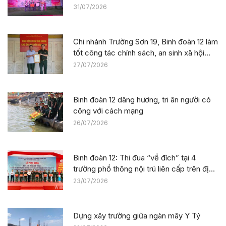
sức công trường tại dự án Trường phổ
31/07/2026
thông nội trú liên cấp La Êê (TP. Đà Nẵng)
Chi nhánh Trường Sơn 19, Binh đoàn 12 làm
tốt công tác chính sách, an sinh xã hội
nhân kỷ niệm 79 năm Ngày Thương binh –
27/07/2026
Liệt sĩ
Binh đoàn 12 dâng hương, tri ân người có
công với cách mạng
26/07/2026
Binh đoàn 12: Thi đua “về đích” tại 4
trường phổ thông nội trú liên cấp trên địa
bàn tỉnh Thanh Hóa
23/07/2026
Dựng xây trường giữa ngàn mây Y Tý