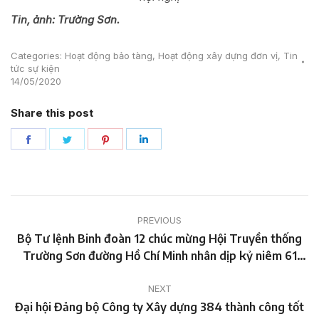
Tin, ảnh: Trường Sơn.
Categories:
Hoạt động bảo tàng
,
Hoạt động xây dựng đơn vị
,
Tin
tức sự kiện
14/05/2020
Share this post
Share
Share
Share
Share
on
on
on
on
Facebook
Twitter
Pinterest
LinkedIn
Post
PREVIOUS
navigation
Bộ Tư lệnh Binh đoàn 12 chúc mừng Hội Truyền thống
Previous
Trường Sơn đường Hồ Chí Minh nhân dịp kỷ niêm 61
post:
năm Ngày truyền thống.
NEXT
Next
Đại hội Đảng bộ Công ty Xây dựng 384 thành công tốt