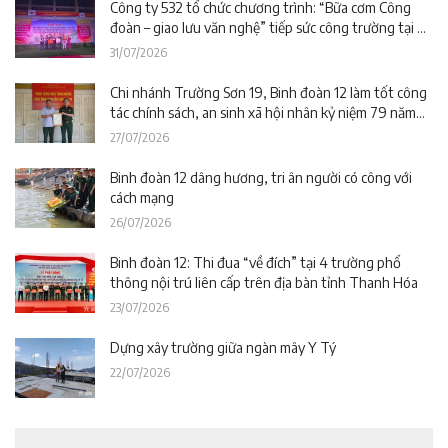
Công ty 532 tổ chức chương trình: “Bữa cơm Công
đoàn – giao lưu văn nghệ” tiếp sức công trường tại dự
án Trường phổ thông nội trú liên cấp La Êê (TP. Đà
31/07/2026
Nẵng)
Chi nhánh Trường Sơn 19, Binh đoàn 12 làm tốt công
tác chính sách, an sinh xã hội nhân kỷ niệm 79 năm
Ngày Thương binh – Liệt sĩ
27/07/2026
Binh đoàn 12 dâng hương, tri ân người có công với
cách mạng
26/07/2026
Binh đoàn 12: Thi đua “về đích” tại 4 trường phổ
thông nội trú liên cấp trên địa bàn tỉnh Thanh Hóa
23/07/2026
Dựng xây trường giữa ngàn mây Y Tý
22/07/2026