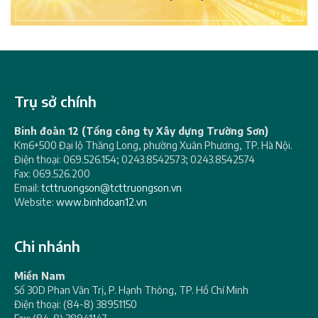
Trụ sở chính
Binh đoàn 12 (Tổng công ty Xây dựng Trường Sơn)
Km6+500 Đại lộ Thăng Long, phường Xuân Phương, TP. Hà Nội.
Điện thoại: 069.526.154; 0243.8542573; 0243.8542574
Fax: 069.526.200
Email:
tcttruongson@tcttruongson.vn
Website:
www.binhdoan12.vn
Chi nhánh
Miền Nam
Số 30D Phan Văn Trị, P. Hạnh Thông, TP. Hồ Chí Minh
Điện thoại: (84-8) 38951150