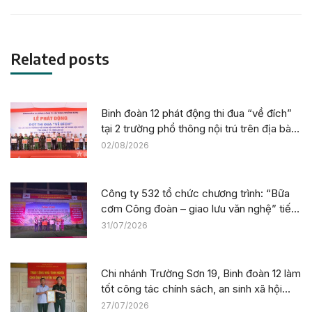
post:
Related posts
Binh đoàn 12 phát động thi đua “về đích”
tại 2 trường phổ thông nội trú trên địa bàn
tỉnh Lào Cai
02/08/2026
Công ty 532 tổ chức chương trình: “Bữa
cơm Công đoàn – giao lưu văn nghệ” tiếp
sức công trường tại dự án Trường phổ
31/07/2026
thông nội trú liên cấp La Êê (TP. Đà Nẵng)
Chi nhánh Trường Sơn 19, Binh đoàn 12 làm
tốt công tác chính sách, an sinh xã hội
nhân kỷ niệm 79 năm Ngày Thương binh –
27/07/2026