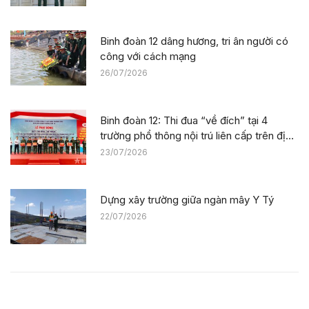
Liệt sĩ
Binh đoàn 12 dâng hương, tri ân người có
công với cách mạng
26/07/2026
Binh đoàn 12: Thi đua “về đích” tại 4
trường phổ thông nội trú liên cấp trên địa
bàn tỉnh Thanh Hóa
23/07/2026
Dựng xây trường giữa ngàn mây Y Tý
22/07/2026