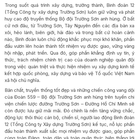
Trong suốt quá trình xây dựng, trưởng thành, Binh đoàn 12
(Tổng Công ty xây dựng Trường Sơn) luôn giữ vững và phát
huy cao độ truyền thống Bộ đội Trường Sơn anh hùng. Ở bất
cứ nơi đâu, từ Trường Sơn, Tây Nguyên đến các địa bàn xa
xôi, hẻo lánh, biên giới, hải đảo và trong bất cứ hoàn cảnh
nào, Binh đoàn luôn chủ động khắc phục mọi khó khăn, phấn
đấu vươn lên hoàn thành tốt nhiệm vụ được giao, vững vàng
hội nhập, phát triển. Qua đó, góp phần khẳng định uy tín, ý
thức, trách nhiệm chính trị cao của doanh nghiệp quân đội
trong việc quán triệt và thực hiện nhiệm vụ xây dựng kinh tế
kết hợp quốc phòng, xây dựng và bảo vệ Tổ quốc Việt Nam
xã hội chủ nghĩa.
Bản chất, truyền thống tốt đẹp và những chiến công vang dội
của Đoàn 559 – Bộ đội Trường Sơn anh hùng trên tuyến chi
viện chiến lược đường Trường Sơn – Đường Hồ Chí Minh sẽ
còn được lưu giữ mãi mãi. Đó chính là nền tảng vững chắc,
động lực thôi thúc cán bộ, chiến sĩ, người lao động Binh đoàn
12 (Tổng Công ty Xây dựng Trường Sơn) kế tục, nỗ lực phấn
đấu hoàn thành xuất sắc mọi nhiệm vụ được giao, góp phần
cùng toàn Đảng, toàn dân và toàn quân thực hiện thắng lợi