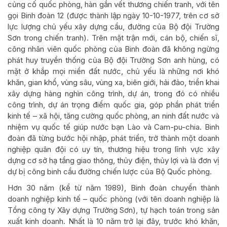
củng cố quốc phòng, hàn gắn vết thương chiến tranh, với tên
gọi Binh đoàn 12 (được thành lập ngày 10-10-1977, trên cơ sở
lực lượng chủ yếu xây dựng cầu, đường của Bộ đội Trường
Sơn trong chiến tranh). Trên mặt trận mới, cán bộ, chiến sĩ,
công nhân viên quốc phòng của Binh đoàn đã không ngừng
phát huy truyền thống của Bộ đội Trường Sơn anh hùng, có
mặt ở khắp mọi miền đất nước, chủ yếu là những nơi khó
khăn, gian khổ, vùng sâu, vùng xa, biên giới, hải đảo, triển khai
xây dựng hàng nghìn công trình, dự án, trong đó có nhiều
công trình, dự án trọng điểm quốc gia, góp phần phát triển
kinh tế – xã hội, tăng cường quốc phòng, an ninh đất nước và
nhiệm vụ quốc tế giúp nước bạn Lào và Cam-pu-chia. Binh
đoàn đã từng bước hội nhập, phát triển, trở thành một doanh
nghiệp quân đội có uy tín, thương hiệu trong lĩnh vực xây
dựng cơ sở hạ tầng giao thông, thủy điện, thủy lợi và là đơn vị
dự bị công binh cầu đường chiến lược của Bộ Quốc phòng.
Hơn 30 năm (kể từ năm 1989), Binh đoàn chuyển thành
doanh nghiệp kinh tế – quốc phòng (với tên doanh nghiệp là
Tổng công ty Xây dựng Trường Sơn), tự hạch toán trong sản
xuất kinh doanh. Nhất là 10 năm trở lại đây, trước khó khăn,