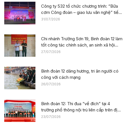
Công ty 532 tổ chức chương trình: “Bữa
cơm Công đoàn – giao lưu văn nghệ” tiếp
sức công trường tại dự án Trường phổ
31/07/2026
thông nội trú liên cấp La Êê (TP. Đà Nẵng)
Chi nhánh Trường Sơn 19, Binh đoàn 12 làm
tốt công tác chính sách, an sinh xã hội
nhân kỷ niệm 79 năm Ngày Thương binh –
27/07/2026
Liệt sĩ
Binh đoàn 12 dâng hương, tri ân người có
công với cách mạng
26/07/2026
Binh đoàn 12: Thi đua “về đích” tại 4
trường phổ thông nội trú liên cấp trên địa
bàn tỉnh Thanh Hóa
23/07/2026