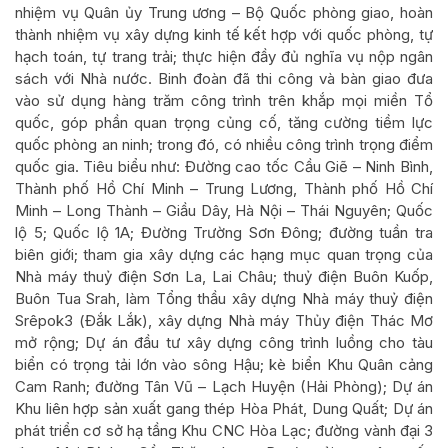
nhiệm vụ Quân ủy Trung ương – Bộ Quốc phòng giao, hoàn
thành nhiệm vụ xây dựng kinh tế kết hợp với quốc phòng, tự
hạch toán, tự trang trải; thực hiện đầy đủ nghĩa vụ nộp ngân
sách với Nhà nước. Binh đoàn đã thi công và bàn giao đưa
vào sử dụng hàng trăm công trình trên khắp mọi miền Tổ
quốc, góp phần quan trọng củng cố, tăng cường tiềm lực
quốc phòng an ninh; trong đó, có nhiều công trình trọng điểm
quốc gia. Tiêu biểu như: Đường cao tốc Cầu Giẽ – Ninh Bình,
Thành phố Hồ Chí Minh – Trung Lương, Thành phố Hồ Chí
Minh – Long Thành – Giầu Dây, Hà Nội – Thái Nguyên; Quốc
lộ 5; Quốc lộ 1A; Đường Trường Sơn Đông; đường tuần tra
biên giới; tham gia xây dựng các hạng mục quan trọng của
Nhà máy thuỷ điện Sơn La, Lai Châu; thuỷ điện Buôn Kuốp,
Buôn Tua Srah, làm Tổng thầu xây dựng Nhà máy thuỷ điện
Srêpok3 (Đắk Lắk), xây dựng Nhà máy Thủy điện Thác Mơ
mở rộng; Dự án đầu tư xây dựng công trình luồng cho tàu
biển có trọng tải lớn vào sông Hậu; kè biển Khu Quân cảng
Cam Ranh; đường Tân Vũ – Lạch Huyện (Hải Phòng); Dự án
Khu liên hợp sản xuất gang thép Hòa Phát, Dung Quất; Dự án
phát triển cơ sở hạ tầng Khu CNC Hòa Lạc; đường vành đại 3