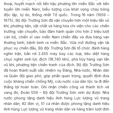
thoại, huyết mạch nối liền hậu phương lớn miền Bắc với tiền
tuyến lớn miền Nam, biểu tượng của khát vọng cháy bỏng
độc lập, tự do, thống nhất Tổ quốc. Trong 16 năm (1959 –
1975), Bộ đội Trường Sơn đã vận chuyển hơn một triệu tấn vũ
khí, phương tiện, vật chất và hàng hóa chi viện cho các chiến
trường; vận chuyển, bảo đảm hành quân cho hơn 2 triệu lượt
cán bộ, chiến sĩ vào miền Nam chiến đấu và đưa hàng vạn
thương binh, bệnh binh ra miền Bắc. Vừa mở đường vận tải
phục vụ chiến đấu, Bộ đội Trường Sơn đã tổ chức đánh hàng
nghìn trận, bắn rơi 2.455 máy bay các loại, tiêu diệt hàng
chục nghìn sinh lực địch (18.740 tên), phá hủy hàng vạn tấn
vũ khí, phương tiện chiến tranh của địch. Bộ đội Trường Sơn
đã hoàn thành xuất sắc nhiệm vụ Đảng, Nhà nước, Nhân dân
và Quân đội giao phó, góp phần quan trọng, quyết định đưa
cuộc kháng chiến chống Mỹ, cứu nước của dân tộc ta đi đến
thắng lợi hoàn toàn. Ghi nhận chiến công và thành tích vẻ
vang đó, Đoàn 559 – Bộ đội Trường Sơn vinh dự được Nhà
nước phong tặng danh hiệu Anh hùng Lực lượng vũ trang
nhân dân; 82 đơn vị, 51 cá nhân được phong tặng danh hiệu
Anh hùng Lực lượng vũ trang nhân dân và hàng trăm lượt đơn