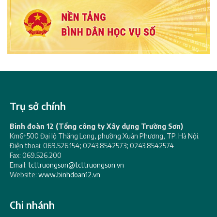
Trụ sở chính
Binh đoàn 12 (Tổng công ty Xây dựng Trường Sơn)
Km6+500 Đại lộ Thăng Long, phường Xuân Phương, TP. Hà Nội.
Điện thoại: 069.526.154; 0243.8542573; 0243.8542574
Fax: 069.526.200
Email:
tcttruongson@tcttruongson.vn
Website:
www.binhdoan12.vn
Chi nhánh