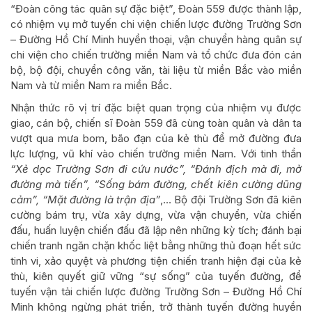
“Đoàn công tác quân sự đặc biệt”, Đoàn 559 được thành lập,
có nhiệm vụ mở tuyến chi viện chiến lược đường Trường Sơn
– Đường Hồ Chí Minh huyền thoại, vận chuyển hàng quân sự
chi viện cho chiến trường miền Nam và tổ chức đưa đón cán
bộ, bộ đội, chuyển công văn, tài liệu từ miền Bắc vào miền
Nam và từ miền Nam ra miền Bắc.
Nhận thức rõ vị trí đặc biệt quan trọng của nhiệm vụ được
giao, cán bộ, chiến sĩ Đoàn 559 đã cùng toàn quân và dân ta
vượt qua mưa bom, bão đạn của kẻ thù để mở đường đưa
lực lượng, vũ khí vào chiến trường miền Nam. Với tinh thần
“Xẻ dọc Trường Sơn đi cứu nước”,
“Đánh địch mà đi, mở
đường mà tiến”, “Sống bám đường, chết kiên cường dũng
cảm”, “Mặt đường là trận địa”
,… Bộ đội Trường Sơn đã kiên
cường bám trụ, vừa xây dựng, vừa vận chuyển, vừa chiến
đấu, huấn luyện chiến đấu đã lập nên những kỳ tích; đánh bại
chiến tranh ngăn chặn khốc liệt bằng những thủ đoạn hết sức
tinh vi, xảo quyệt và phương tiện chiến tranh hiện đại của kẻ
thù, kiên quyết giữ vững “sự sống” của tuyến đường, để
tuyến vận tải chiến lược đường Trường Sơn – Đường Hồ Chí
Minh không ngừng phát triển, trở thành tuyến đường huyền