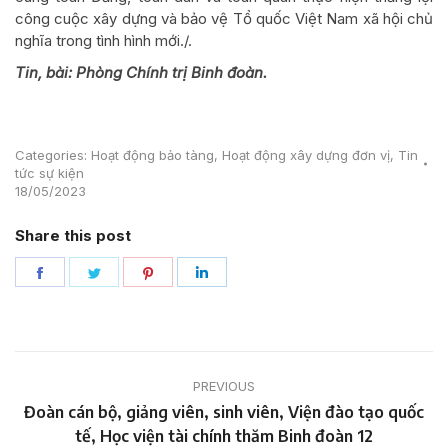
công cuộc xây dựng và bảo vệ Tổ quốc Việt Nam xã hội chủ
nghĩa trong tình hình mới./.
Tin, bài: Phòng Chính trị Binh đoàn.
Categories:
Hoạt động bảo tàng
,
Hoạt động xây dựng đơn vị
,
Tin
tức sự kiện
18/05/2023
Share this post
Share
Share
Share
Share
on
on
on
on
Facebook
Twitter
Pinterest
LinkedIn
Post
PREVIOUS
navigation
Đoàn cán bộ, giảng viên, sinh viên, Viện đào tạo quốc
Previous
tế, Học viện tài chính thăm Binh đoàn 12
post: