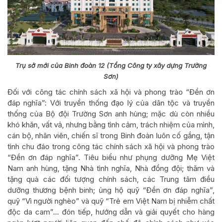
Trụ sở mới của Binh đoàn 12 (Tổng Công ty xây dựng Trường
Sơn)
Đối với công tác chính sách xã hội và phong trào “Đền ơn
đáp nghĩa”: Với truyền thống đạo lý của dân tộc và truyền
thống của Bộ đội Trường Sơn anh hùng; mặc dù còn nhiều
khó khăn, vất vả, nhưng bằng tình cảm, trách nhiệm của mình,
cán bộ, nhân viên, chiến sĩ trong Binh đoàn luôn cố gắng, tận
tình chu đáo trong công tác chính sách xã hội và phong trào
“Đền ơn đáp nghĩa”. Tiêu biểu như phụng dưỡng Mẹ Việt
Nam anh hùng, tặng Nhà tình nghĩa, Nhà đồng đội; thăm và
tặng quà các đối tượng chính sách, các Trung tâm điều
dưỡng thương bệnh binh; ủng hộ quỹ “Đền ơn đáp nghĩa”,
quỹ “Vì người nghèo” và quỹ “Trẻ em Việt Nam bị nhiễm chất
độc da cam”… đón tiếp, hướng dẫn và giải quyết cho hàng