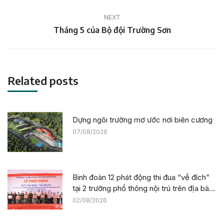
NEXT
Next
Tháng 5 của Bộ đội Trường Sơn
post:
Related posts
Dựng ngôi trường mơ ước nơi biên cương
07/08/2026
Binh đoàn 12 phát động thi đua “về đích”
tại 2 trường phổ thông nội trú trên địa bàn
tỉnh Lào Cai
02/08/2026