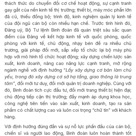
thách thức do chuyển đổi cơ chế hoạt động, sự cạnh tranh
gay gắt của nền kinh tế thị trường; thiết bị, máy móc phần lớn
đã cũ, thiếu đồng bộ; trình độ, kinh nghiệm quản lý kinh tế
của đội ngũ cán bộ còn nhiều hạn chế. Trước tình hình đó,
Đảng uỷ, Bộ Tư lệnh Binh đoàn đã quán triệt sâu sắc quan
điểm của Đảng về kết hợp kinh tế với quốc phòng, quốc
phòng với kinh tế, chủ động, nhạy bén đề ra nhiều chủ
trương, giải pháp đổi mới, sắp xếp tổ chức lại bộ máy phù
hợp với mô hình tổ chức hoạt động; xây dựng chiến lược sản
xuất, kinh doanh, nâng cao năng lực cạnh tranh, mở rộng
ngành nghề với định hướng “
Lấy xây dựng cơ bản làm chủ
yếu, trong đó xây dựng cơ sở hạ tầng, giao thông là trung
tâm”
, đổi mới tư duy, đổi mới quản trị doanh nghiệp. Cùng với
đó, Binh đoàn tích cực đầu tư, đổi mới trang thiết bị hiện đại;
chủ động tiếp cận thị trường; đẩy mạnh áp dụng khoa học,
công nghệ tiên tiến vào sản xuất, kinh doanh, tạo ra sản
phẩm có chất lượng cao và luôn coi trọng “chữ tín” với khách
hàng.
Với định hướng đúng đắn và sự nỗ lực phấn đấu của cán bộ,
chiến sĩ và người lao động, Binh đoàn luôn hoàn thành tốt