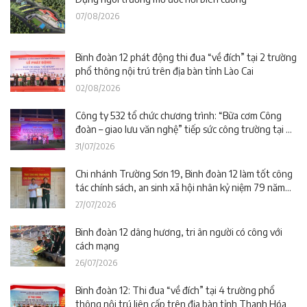
07/08/2026
Binh đoàn 12 phát động thi đua “về đích” tại 2 trường
phổ thông nội trú trên địa bàn tỉnh Lào Cai
02/08/2026
Công ty 532 tổ chức chương trình: “Bữa cơm Công
đoàn – giao lưu văn nghệ” tiếp sức công trường tại dự
án Trường phổ thông nội trú liên cấp La Êê (TP. Đà
31/07/2026
Nẵng)
Chi nhánh Trường Sơn 19, Binh đoàn 12 làm tốt công
tác chính sách, an sinh xã hội nhân kỷ niệm 79 năm
Ngày Thương binh – Liệt sĩ
27/07/2026
Binh đoàn 12 dâng hương, tri ân người có công với
cách mạng
26/07/2026
Binh đoàn 12: Thi đua “về đích” tại 4 trường phổ
thông nội trú liên cấp trên địa bàn tỉnh Thanh Hóa